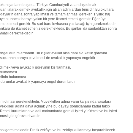
reken şartların başında Türkiye Cumhuriyeti vatandaşı olmak
nı alarak girmek avukatlık için atılan adımlardan birisidir. Bu okullara
ren adayların daha sonra yapılması ve tamamlanması gereken 1 yıllık staj
ra üye olunacak baroya yakın bir yere ikamet etmesi gerekir. Eğer üye
amet etmesi gerekir. Bu şart baro levhasına yazılacağı için gerekmektedir.
kara da ikamet etmeniz gerekmektedir. Bu şartları da sağladıktan sonra
maması gerekmektedir.
engel durumlardandır. Bu kişiler avukat olsa dahi avukatlık görevini
 suçlarının paraya çevrilmesi de avukatlık yapmaya engeldir.
dilmek veya avukatlık görevinin kısıtlanması.
erilmemesi.
elinin bulunması.
bi durumlar avukatlık yapmaya engel durumlardır.
kim olması gerekmektedir. Müvekkilleri adına yargı karşısında yasalara
vekkilleri adına dava açmak yine bu davayı sonuçlanana kadar takip
. Resmi kurumlarda ve adli makamlarda gerekli işleri yürütmek ve bu işleri
mesi gibi görevleri vardır.
lması gerekmektedir. Pratik zekâya ve bu zekâyı kullanmayı başarabilecek