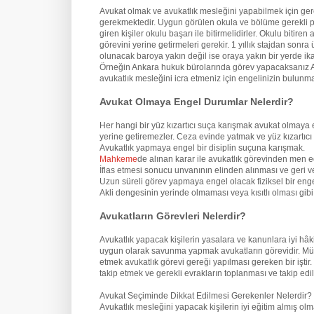
Avukat olmak ve avukatlık mesleğini yapabilmek için ge
gerekmektedir. Uygun görülen okula ve bölüme gerekli pua
giren kişiler okulu başarı ile bitirmelidirler. Okulu biti
görevini yerine getirmeleri gerekir. 1 yıllık stajdan son
olunacak baroya yakın değil ise oraya yakın bir yerde ik
Örneğin Ankara hukuk bürolarında görev yapacaksanız An
avukatlık mesleğini icra etmeniz için engelinizin bulun
Avukat Olmaya Engel Durumlar Nelerdir?
Her hangi bir yüz kızartıcı suça karışmak avukat olmaya 
yerine getiremezler. Ceza evinde yatmak ve yüz kızartıcı
Avukatlık yapmaya engel bir disiplin suçuna karışmak.
Mahkeme
de alınan karar ile avukatlık görevinden men e
İflas etmesi sonucu unvanının elinden alınması ve geri v
Uzun süreli görev yapmaya engel olacak fiziksel bir eng
Akli dengesinin yerinde olmaması veya kısıtlı olması gi
Avukatların Görevleri Nelerdir?
Avukatlık yapacak kişilerin yasalara ve kanunlara iyi hâ
uygun olarak savunma yapmak avukatların görevidir. Mü
etmek avukatlık görevi gereği yapılması gereken bir iştir
takip etmek ve gerekli evrakların toplanması ve takip edil
Avukat Seçiminde Dikkat Edilmesi Gerekenler Nelerdir?
Avukatlık mesleğini yapacak kişilerin iyi eğitim almış o