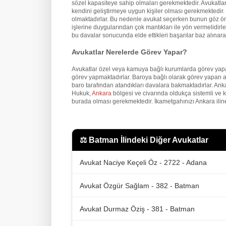
sözel kapasiteye sahip olmaları gerekmektedir. Avukatların
kendini geliştirmeye uygun kişiler olması gerekmektedir. İ
olmaktadırlar. Bu nedenle avukat seçerken bunun göz önü
işlerine duygularından çok mantıkları ile yön vermelidirler
bu davalar sonucunda elde ettikleri başarılar baz alınarak
Avukatlar Nerelerde Görev Yapar?
Avukatlar özel veya kamuya bağlı kurumlarda görev yapa
görev yapmaktadırlar. Baroya bağlı olarak görev yapan a
baro tarafından atandıkları davalara bakmaktadırlar. An
Hukuk,
Ankara
bölgesi ve civarında oldukça sistemli ve 
burada olması gerekmektedir. İkametgahınızı Ankara iline
⚖️
Batman İlindeki Diğer Avukatlar
Avukat Naciye Keçeli Öz - 2722 - Adana
Avukat Özgür Sağlam - 382 - Batman
Avukat Durmaz Öziş - 381 - Batman