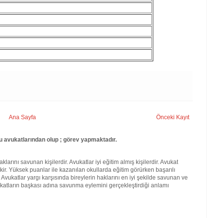
Ana Sayfa
Önceki Kayıt
avukatlarından olup ; görev yapmaktadır.
larını savunan kişilerdir. Avukatlar iyi eğitim almış kişilerdir. Avukat
kir. Yüksek puanlar ile kazanılan okullarda eğitim görürken başarılı
. Avukatlar yargı karşısında bireylerin haklarını en iyi şekilde savunan ve
katların başkası adına savunma eylemini gerçekleştirdiği anlamı