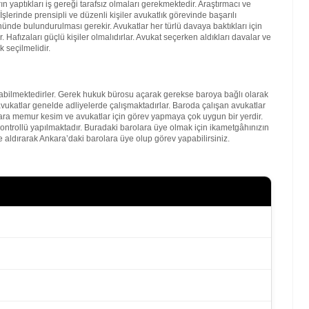
 yaptıkları iş gereği tarafsız olmaları gerekmektedir. Araştırmacı ve
şlerinde prensipli ve düzenli kişiler avukatlık görevinde başarılı
nde bulundurulması gerekir. Avukatlar her türlü davaya baktıkları için
. Hafızaları güçlü kişiler olmalıdırlar. Avukat seçerken aldıkları davalar ve
 seçilmelidir.
bilmektedirler. Gerek hukuk bürosu açarak gerekse baroya bağlı olarak
vukatlar genelde adliyelerde çalışmaktadırlar. Baroda çalışan avukatlar
kara memur kesim ve avukatlar için görev yapmaya çok uygun bir yerdir.
kontrollü yapılmaktadır. Buradaki barolara üye olmak için ikametgâhınızın
 aldırarak Ankara’daki barolara üye olup görev yapabilirsiniz.