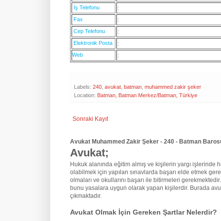
İş Telefonu
:
Fax
:
Cep Telefonu
:
Elektronik Posta
:
Web
:
Labels:
240
,
avukat
,
batman
,
muhammed zakir şeker
Location:
Batman, Batman Merkez/Batman, Türkiye
Sonraki Kayıt
Avukat Muhammed Zakir Şeker - 240 - Batman Barosu 
Avukat;
Hukuk alanında eğitim almış ve kişilerin yargı işlerinde hak
olabilmek için yapılan sınavlarda başarı elde etmek gere
olmaları ve okullarını başarı ile bitirmeleri gerekmektedir
bunu yasalara uygun olarak yapan kişilerdir. Burada avu
çıkmaktadır.
Avukat Olmak İçin Gereken Şartlar Nelerdir?