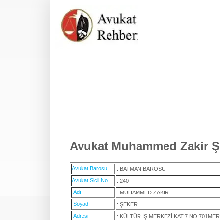
Avukat Muhammed Zakir Şe
Avukat Barosu
: BATMAN BAROSU
Avukat Sicil No
: 240
Adı
: MUHAMMED ZAKİR
Soyadı
: ŞEKER
Adresi
: KÜLTÜR İŞ MERKEZİ KAT:7 NO:701ME