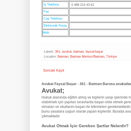
İş Telefonu
: 0 488 214 43 61
Fax
:
Cep Telefonu
:
Elektronik Posta
:
Web
:
Labels:
361
,
avukat
,
batman
,
faysal başar
Location:
Batman, Batman Merkez/Batman, Türkiye
Sonraki Kayıt
Avukat Faysal Başar - 361 - Batman Barosu avukatlar
Avukat;
Hukuk alanında eğitim almış ve kişilerin yargı işlerinde hak
olabilmek için yapılan sınavlarda başarı elde etmek gere
olmaları ve okullarını başarı ile bitirmeleri gerekmektedir
bunu yasalara uygun olarak yapan kişilerdir. Burada avu
çıkmaktadır.
Avukat Olmak İçin Gereken Şartlar Nelerdir?