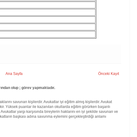
Ana Sayfa
Önceki Kayıt
ından olup ; görev yapmaktadır.
larını savunan kişilerdir. Avukatlar iyi eğitim almış kişilerdir. Avukat
kir. Yüksek puanlar ile kazanılan okullarda eğitim görürken başarılı
. Avukatlar yargı karşısında bireylerin haklarını en iyi şekilde savunan ve
katların başkası adına savunma eylemini gerçekleştirdiği anlamı