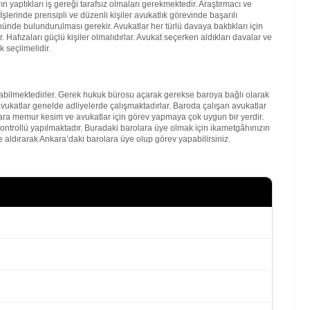
 yaptıkları iş gereği tarafsız olmaları gerekmektedir. Araştırmacı ve
şlerinde prensipli ve düzenli kişiler avukatlık görevinde başarılı
nde bulundurulması gerekir. Avukatlar her türlü davaya baktıkları için
. Hafızaları güçlü kişiler olmalıdırlar. Avukat seçerken aldıkları davalar ve
 seçilmelidir.
bilmektedirler. Gerek hukuk bürosu açarak gerekse baroya bağlı olarak
vukatlar genelde adliyelerde çalışmaktadırlar. Baroda çalışan avukatlar
kara memur kesim ve avukatlar için görev yapmaya çok uygun bir yerdir.
kontrollü yapılmaktadır. Buradaki barolara üye olmak için ikametgâhınızın
 aldırarak Ankara’daki barolara üye olup görev yapabilirsiniz.