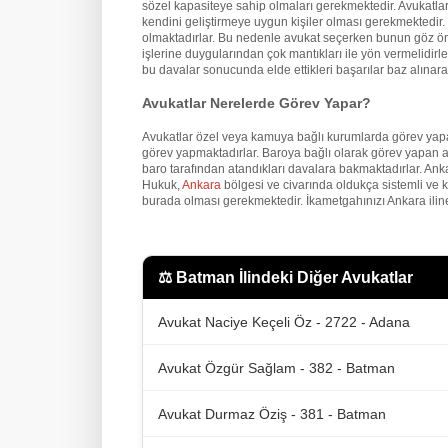
sözel kapasiteye sahip olmaları gerekmektedir. Avukatların
kendini geliştirmeye uygun kişiler olması gerekmektedir. İ
olmaktadırlar. Bu nedenle avukat seçerken bunun göz önü
işlerine duygularından çok mantıkları ile yön vermelidirler
bu davalar sonucunda elde ettikleri başarılar baz alınarak
Avukatlar Nerelerde Görev Yapar?
Avukatlar özel veya kamuya bağlı kurumlarda görev yapa
görev yapmaktadırlar. Baroya bağlı olarak görev yapan a
baro tarafından atandıkları davalara bakmaktadırlar. An
Hukuk,
Ankara
bölgesi ve civarında oldukça sistemli ve 
burada olması gerekmektedir. İkametgahınızı Ankara iline
⚖️
Batman İlindeki Diğer Avukatlar
Avukat Naciye Keçeli Öz - 2722 - Adana
Avukat Özgür Sağlam - 382 - Batman
Avukat Durmaz Öziş - 381 - Batman