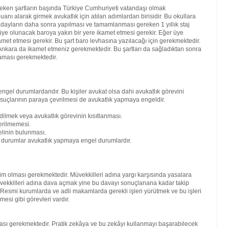
reken şartların başında Türkiye Cumhuriyeti vatandaşı olmak
nı alarak girmek avukatlık için atılan adımlardan birisidir. Bu okullara
ren adayların daha sonra yapılması ve tamamlanması gereken 1 yıllık staj
ra üye olunacak baroya yakın bir yere ikamet etmesi gerekir. Eğer üye
amet etmesi gerekir. Bu şart baro levhasına yazılacağı için gerekmektedir.
kara da ikamet etmeniz gerekmektedir. Bu şartları da sağladıktan sonra
maması gerekmektedir.
engel durumlardandır. Bu kişiler avukat olsa dahi avukatlık görevini
 suçlarının paraya çevrilmesi de avukatlık yapmaya engeldir.
dilmek veya avukatlık görevinin kısıtlanması.
erilmemesi.
elinin bulunması.
bi durumlar avukatlık yapmaya engel durumlardır.
kim olması gerekmektedir. Müvekkilleri adına yargı karşısında yasalara
vekkilleri adına dava açmak yine bu davayı sonuçlanana kadar takip
. Resmi kurumlarda ve adli makamlarda gerekli işleri yürütmek ve bu işleri
mesi gibi görevleri vardır.
lması gerekmektedir. Pratik zekâya ve bu zekâyı kullanmayı başarabilecek