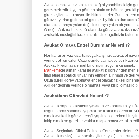
Avukat olmak ve avukatlık mesleğini yapabilmek için ge
gerekmektedir. Uygun görülen okula ve bölüme gerekli pua
giren kişiler okulu başarı ile bitirmelidirler. Okulu biti
görevini yerine getirmeleri gerekir. 1 yıllık stajdan son
olunacak baroya yakın değil ise oraya yakın bir yerde ik
Örneğin Ankara hukuk bürolarında görev yapacaksanız An
avukatlık mesleğini icra etmeniz için engelinizin bulun
Avukat Olmaya Engel Durumlar Nelerdir?
Her hangi bir yüz kızartıcı suça karışmak avukat olmaya 
yerine getiremezler. Ceza evinde yatmak ve yüz kızartıcı
Avukatlık yapmaya engel bir disiplin suçuna karışmak.
Mahkeme
de alınan karar ile avukatlık görevinden men e
İflas etmesi sonucu unvanının elinden alınması ve geri v
Uzun süreli görev yapmaya engel olacak fiziksel bir eng
Akli dengesinin yerinde olmaması veya kısıtlı olması gi
Avukatların Görevleri Nelerdir?
Avukatlık yapacak kişilerin yasalara ve kanunlara iyi hâ
uygun olarak savunma yapmak avukatların görevidir. Mü
etmek avukatlık görevi gereği yapılması gereken bir iştir
takip etmek ve gerekli evrakların toplanması ve takip edil
Avukat Seçiminde Dikkat Edilmesi Gerekenler Nelerdir?
Avukatlık mesleğini yapacak kişilerin iyi eğitim almış o