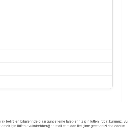
belirtilen bilgilerinde olası güncelleme talepleriniz için lütfen irtibat kurunuz. B
e eklemek için lütfen avukatrehber@hotmail.com dan iletişime geçmenizi rica ederim.