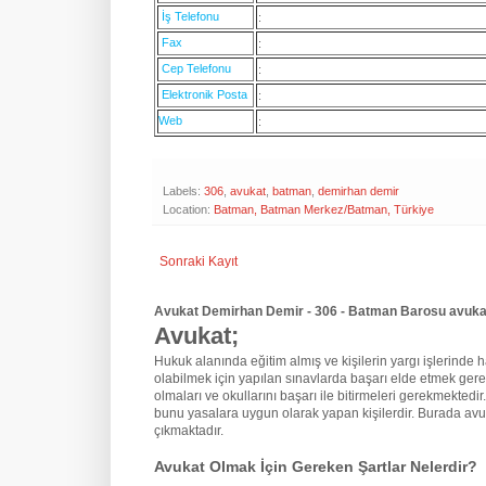
İş Telefonu
:
Fax
:
Cep Telefonu
:
Elektronik Posta
:
Web
:
Labels:
306
,
avukat
,
batman
,
demirhan demir
Location:
Batman, Batman Merkez/Batman, Türkiye
Sonraki Kayıt
Avukat Demirhan Demir - 306 - Batman Barosu avukat
Avukat;
Hukuk alanında eğitim almış ve kişilerin yargı işlerinde hak
olabilmek için yapılan sınavlarda başarı elde etmek gere
olmaları ve okullarını başarı ile bitirmeleri gerekmektedir
bunu yasalara uygun olarak yapan kişilerdir. Burada avu
çıkmaktadır.
Avukat Olmak İçin Gereken Şartlar Nelerdir?