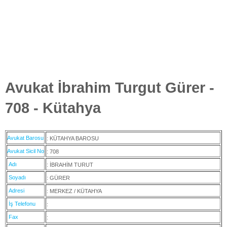
Avukat İbrahim Turgut Gürer -
708 - Kütahya
Avukat Barosu
: KÜTAHYA BAROSU
Avukat Sicil No
: 708
Adı
: İBRAHİM TURUT
Soyadı
: GÜRER
Adresi
: MERKEZ / KÜTAHYA
İş Telefonu
:
Fax
: