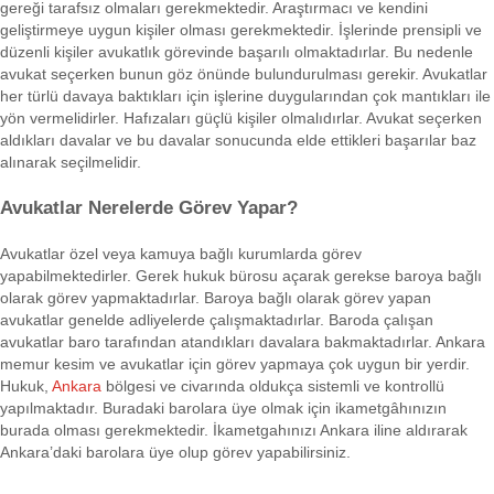
gereği tarafsız olmaları gerekmektedir. Araştırmacı ve kendini
geliştirmeye uygun kişiler olması gerekmektedir. İşlerinde prensipli ve
düzenli kişiler avukatlık görevinde başarılı olmaktadırlar. Bu nedenle
avukat seçerken bunun göz önünde bulundurulması gerekir. Avukatlar
her türlü davaya baktıkları için işlerine duygularından çok mantıkları ile
yön vermelidirler. Hafızaları güçlü kişiler olmalıdırlar. Avukat seçerken
aldıkları davalar ve bu davalar sonucunda elde ettikleri başarılar baz
alınarak seçilmelidir.
Avukatlar Nerelerde Görev Yapar?
Avukatlar özel veya kamuya bağlı kurumlarda görev
yapabilmektedirler. Gerek hukuk bürosu açarak gerekse baroya bağlı
olarak görev yapmaktadırlar. Baroya bağlı olarak görev yapan
avukatlar genelde adliyelerde çalışmaktadırlar. Baroda çalışan
avukatlar baro tarafından atandıkları davalara bakmaktadırlar. Ankara
memur kesim ve avukatlar için görev yapmaya çok uygun bir yerdir.
Hukuk,
Ankara
bölgesi ve civarında oldukça sistemli ve kontrollü
yapılmaktadır. Buradaki barolara üye olmak için ikametgâhınızın
burada olması gerekmektedir. İkametgahınızı Ankara iline aldırarak
Ankara’daki barolara üye olup görev yapabilirsiniz.