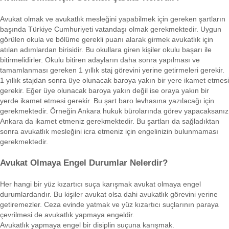
Avukat olmak ve avukatlık mesleğini yapabilmek için gereken şartların
başında Türkiye Cumhuriyeti vatandaşı olmak gerekmektedir. Uygun
görülen okula ve bölüme gerekli puanı alarak girmek avukatlık için
atılan adımlardan birisidir. Bu okullara giren kişiler okulu başarı ile
bitirmelidirler. Okulu bitiren adayların daha sonra yapılması ve
tamamlanması gereken 1 yıllık staj görevini yerine getirmeleri gerekir.
1 yıllık stajdan sonra üye olunacak baroya yakın bir yere ikamet etmesi
gerekir. Eğer üye olunacak baroya yakın değil ise oraya yakın bir
yerde ikamet etmesi gerekir. Bu şart baro levhasına yazılacağı için
gerekmektedir. Örneğin Ankara hukuk bürolarında görev yapacaksanız
Ankara da ikamet etmeniz gerekmektedir. Bu şartları da sağladıktan
sonra avukatlık mesleğini icra etmeniz için engelinizin bulunmaması
gerekmektedir.
Avukat Olmaya Engel Durumlar Nelerdir?
Her hangi bir yüz kızartıcı suça karışmak avukat olmaya engel
durumlardandır. Bu kişiler avukat olsa dahi avukatlık görevini yerine
getiremezler. Ceza evinde yatmak ve yüz kızartıcı suçlarının paraya
çevrilmesi de avukatlık yapmaya engeldir.
Avukatlık yapmaya engel bir disiplin suçuna karışmak.