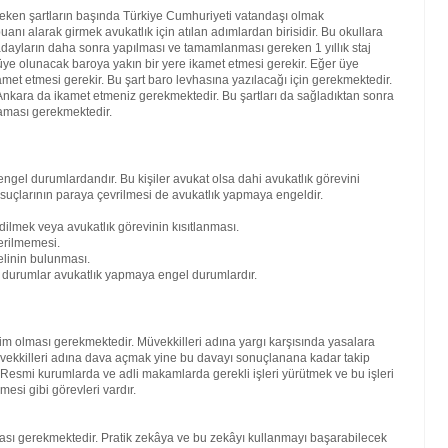
reken şartların başında Türkiye Cumhuriyeti vatandaşı olmak
nı alarak girmek avukatlık için atılan adımlardan birisidir. Bu okullara
ren adayların daha sonra yapılması ve tamamlanması gereken 1 yıllık staj
ra üye olunacak baroya yakın bir yere ikamet etmesi gerekir. Eğer üye
amet etmesi gerekir. Bu şart baro levhasına yazılacağı için gerekmektedir.
kara da ikamet etmeniz gerekmektedir. Bu şartları da sağladıktan sonra
maması gerekmektedir.
engel durumlardandır. Bu kişiler avukat olsa dahi avukatlık görevini
 suçlarının paraya çevrilmesi de avukatlık yapmaya engeldir.
dilmek veya avukatlık görevinin kısıtlanması.
erilmemesi.
elinin bulunması.
bi durumlar avukatlık yapmaya engel durumlardır.
kim olması gerekmektedir. Müvekkilleri adına yargı karşısında yasalara
vekkilleri adına dava açmak yine bu davayı sonuçlanana kadar takip
. Resmi kurumlarda ve adli makamlarda gerekli işleri yürütmek ve bu işleri
mesi gibi görevleri vardır.
lması gerekmektedir. Pratik zekâya ve bu zekâyı kullanmayı başarabilecek