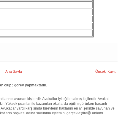
Ana Sayfa
Önceki Kayıt
an olup ; görev yapmaktadır.
larını savunan kişilerdir. Avukatlar iyi eğitim almış kişilerdir. Avukat
kir. Yüksek puanlar ile kazanılan okullarda eğitim görürken başarılı
. Avukatlar yargı karşısında bireylerin haklarını en iyi şekilde savunan ve
katların başkası adına savunma eylemini gerçekleştirdiği anlamı