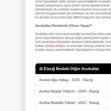
sözel kapasiteye sahip olmaları gerekmektedir. Avukatların
kendini geliştirmeye uygun kişiler olması gerekmektedir. İ
olmaktadırlar. Bu nedenle avukat seçerken bunun göz önü
işlerine duygularından çok mantıkları ile yön vermelidirler
bu davalar sonucunda elde ettikleri başarılar baz alınarak
Avukatlar Nerelerde Görev Yapar?
Avukatlar özel veya kamuya bağlı kurumlarda görev yapa
görev yapmaktadırlar. Baroya bağlı olarak görev yapan a
baro tarafından atandıkları davalara bakmaktadırlar. An
Hukuk,
Ankara
bölgesi ve civarında oldukça sistemli ve 
burada olması gerekmektedir. İkametgahınızı Ankara iline
⚖️
Elazığ İlindeki Diğer Avukatlar
Avukat Uğur Aykaç - 1025 - Elazığ
Avukat Naşide Yıldırım - 1024 - Elazığ
Avukat Mustafa Yüksel - 1023 - Elazığ