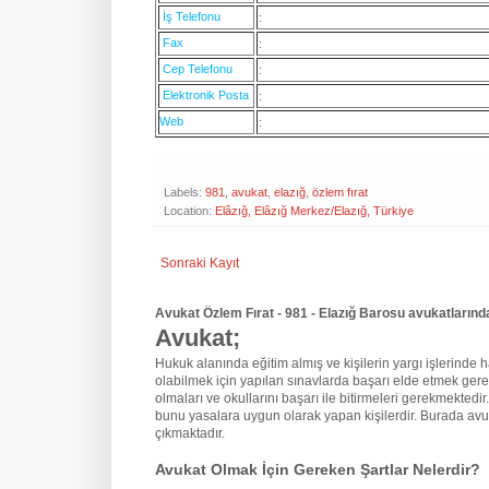
İş Telefonu
:
Fax
:
Cep Telefonu
:
Elektronik Posta
:
Web
:
Labels:
981
,
avukat
,
elazığ
,
özlem fırat
Location:
Elâzığ, Elâzığ Merkez/Elazığ, Türkiye
Sonraki Kayıt
Avukat Özlem Fırat - 981 - Elazığ Barosu avukatlarınd
Avukat;
Hukuk alanında eğitim almış ve kişilerin yargı işlerinde hak
olabilmek için yapılan sınavlarda başarı elde etmek gere
olmaları ve okullarını başarı ile bitirmeleri gerekmektedir
bunu yasalara uygun olarak yapan kişilerdir. Burada avu
çıkmaktadır.
Avukat Olmak İçin Gereken Şartlar Nelerdir?