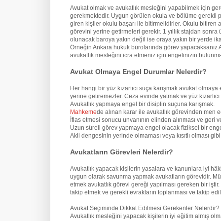
Avukat olmak ve avukatlık mesleğini yapabilmek için ge
gerekmektedir. Uygun görülen okula ve bölüme gerekli pua
giren kişiler okulu başarı ile bitirmelidirler. Okulu biti
görevini yerine getirmeleri gerekir. 1 yıllık stajdan son
olunacak baroya yakın değil ise oraya yakın bir yerde ik
Örneğin Ankara hukuk bürolarında görev yapacaksanız An
avukatlık mesleğini icra etmeniz için engelinizin bulun
Avukat Olmaya Engel Durumlar Nelerdir?
Her hangi bir yüz kızartıcı suça karışmak avukat olmaya 
yerine getiremezler. Ceza evinde yatmak ve yüz kızartıcı
Avukatlık yapmaya engel bir disiplin suçuna karışmak.
Mahkeme
de alınan karar ile avukatlık görevinden men e
İflas etmesi sonucu unvanının elinden alınması ve geri v
Uzun süreli görev yapmaya engel olacak fiziksel bir eng
Akli dengesinin yerinde olmaması veya kısıtlı olması gi
Avukatların Görevleri Nelerdir?
Avukatlık yapacak kişilerin yasalara ve kanunlara iyi hâ
uygun olarak savunma yapmak avukatların görevidir. Mü
etmek avukatlık görevi gereği yapılması gereken bir iştir
takip etmek ve gerekli evrakların toplanması ve takip edil
Avukat Seçiminde Dikkat Edilmesi Gerekenler Nelerdir?
Avukatlık mesleğini yapacak kişilerin iyi eğitim almış o