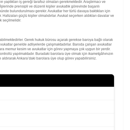
 yaptıkları iş gereği tarafsız olmaları gerekmektedir. Araştırmacı ve
şlerinde prensipli ve düzenli kişiler avukatlık görevinde başarılı
nde bulundurulması gerekir. Avukatlar her türlü davaya baktıkları için
. Hafızaları güçlü kişiler olmalıdırlar. Avukat seçerken aldıkları davalar ve
 seçilmelidir.
bilmektedirler. Gerek hukuk bürosu açarak gerekse baroya bağlı olarak
vukatlar genelde adliyelerde çalışmaktadırlar. Baroda çalışan avukatlar
kara memur kesim ve avukatlar için görev yapmaya çok uygun bir yerdir.
kontrollü yapılmaktadır. Buradaki barolara üye olmak için ikametgâhınızın
 aldırarak Ankara’daki barolara üye olup görev yapabilirsiniz.