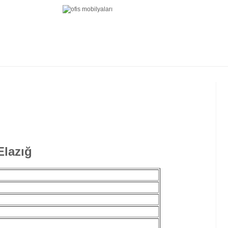
Elazığ