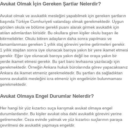
Avukat Olmak İçin Gereken Şartlar Nelerdir?
Avukat olmak ve avukatlık mesleğini yapabilmek için gereken şartların
başında Türkiye Cumhuriyeti vatandaşı olmak gerekmektedir. Uygun
görülen okula ve bölüme gerekli puanı alarak girmek avukatlık için
atılan adımlardan birisidir. Bu okullara giren kişiler okulu başarı ile
bitirmelidirler. Okulu bitiren adayların daha sonra yapılması ve
tamamlanması gereken 1 yıllık staj görevini yerine getirmeleri gerekir.
1 yıllık stajdan sonra üye olunacak baroya yakın bir yere ikamet etmesi
gerekir. Eğer üye olunacak baroya yakın değil ise oraya yakın bir
yerde ikamet etmesi gerekir. Bu şart baro levhasına yazılacağı için
gerekmektedir. Örneğin Ankara hukuk bürolarında görev yapacaksanız
Ankara da ikamet etmeniz gerekmektedir. Bu şartları da sağladıktan
sonra avukatlık mesleğini icra etmeniz için engelinizin bulunmaması
gerekmektedir.
Avukat Olmaya Engel Durumlar Nelerdir?
Her hangi bir yüz kızartıcı suça karışmak avukat olmaya engel
durumlardandır. Bu kişiler avukat olsa dahi avukatlık görevini yerine
getiremezler. Ceza evinde yatmak ve yüz kızartıcı suçlarının paraya
çevrilmesi de avukatlık yapmaya engeldir.