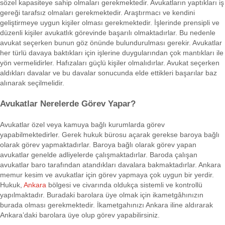
sözel kapasiteye sahip olmaları gerekmektedir. Avukatların yaptıkları iş
gereği tarafsız olmaları gerekmektedir. Araştırmacı ve kendini
geliştirmeye uygun kişiler olması gerekmektedir. İşlerinde prensipli ve
düzenli kişiler avukatlık görevinde başarılı olmaktadırlar. Bu nedenle
avukat seçerken bunun göz önünde bulundurulması gerekir. Avukatlar
her türlü davaya baktıkları için işlerine duygularından çok mantıkları ile
yön vermelidirler. Hafızaları güçlü kişiler olmalıdırlar. Avukat seçerken
aldıkları davalar ve bu davalar sonucunda elde ettikleri başarılar baz
alınarak seçilmelidir.
Avukatlar Nerelerde Görev Yapar?
Avukatlar özel veya kamuya bağlı kurumlarda görev
yapabilmektedirler. Gerek hukuk bürosu açarak gerekse baroya bağlı
olarak görev yapmaktadırlar. Baroya bağlı olarak görev yapan
avukatlar genelde adliyelerde çalışmaktadırlar. Baroda çalışan
avukatlar baro tarafından atandıkları davalara bakmaktadırlar. Ankara
memur kesim ve avukatlar için görev yapmaya çok uygun bir yerdir.
Hukuk,
Ankara
bölgesi ve civarında oldukça sistemli ve kontrollü
yapılmaktadır. Buradaki barolara üye olmak için ikametgâhınızın
burada olması gerekmektedir. İkametgahınızı Ankara iline aldırarak
Ankara’daki barolara üye olup görev yapabilirsiniz.