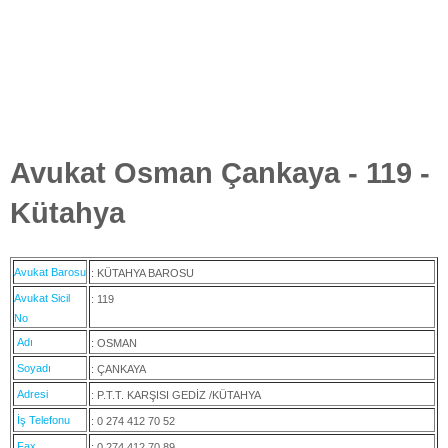
Avukat Osman Çankaya - 119 -
Kütahya
Avukat Barosu
: KÜTAHYA BAROSU
Avukat Sicil
: 119
No
Adı
: OSMAN
Soyadı
: ÇANKAYA
Adresi
: P.T.T. KARŞISI GEDİZ /KÜTAHYA
İş Telefonu
: 0 274 412 70 52
Fax
: 0 274 412 70 89