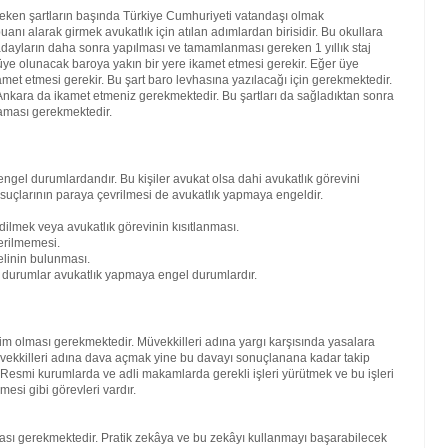
reken şartların başında Türkiye Cumhuriyeti vatandaşı olmak
nı alarak girmek avukatlık için atılan adımlardan birisidir. Bu okullara
ren adayların daha sonra yapılması ve tamamlanması gereken 1 yıllık staj
ra üye olunacak baroya yakın bir yere ikamet etmesi gerekir. Eğer üye
amet etmesi gerekir. Bu şart baro levhasına yazılacağı için gerekmektedir.
kara da ikamet etmeniz gerekmektedir. Bu şartları da sağladıktan sonra
maması gerekmektedir.
engel durumlardandır. Bu kişiler avukat olsa dahi avukatlık görevini
 suçlarının paraya çevrilmesi de avukatlık yapmaya engeldir.
dilmek veya avukatlık görevinin kısıtlanması.
erilmemesi.
elinin bulunması.
bi durumlar avukatlık yapmaya engel durumlardır.
kim olması gerekmektedir. Müvekkilleri adına yargı karşısında yasalara
vekkilleri adına dava açmak yine bu davayı sonuçlanana kadar takip
. Resmi kurumlarda ve adli makamlarda gerekli işleri yürütmek ve bu işleri
mesi gibi görevleri vardır.
lması gerekmektedir. Pratik zekâya ve bu zekâyı kullanmayı başarabilecek