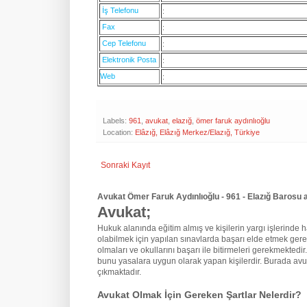
İş Telefonu
:
Fax
:
Cep Telefonu
:
Elektronik Posta
:
Web
:
Labels:
961
,
avukat
,
elazığ
,
ömer faruk aydınlıoğlu
Location:
Elâzığ, Elâzığ Merkez/Elazığ, Türkiye
Sonraki Kayıt
Avukat Ömer Faruk Aydınlıoğlu - 961 - Elazığ Barosu 
Avukat;
Hukuk alanında eğitim almış ve kişilerin yargı işlerinde hak
olabilmek için yapılan sınavlarda başarı elde etmek gere
olmaları ve okullarını başarı ile bitirmeleri gerekmektedir
bunu yasalara uygun olarak yapan kişilerdir. Burada avu
çıkmaktadır.
Avukat Olmak İçin Gereken Şartlar Nelerdir?