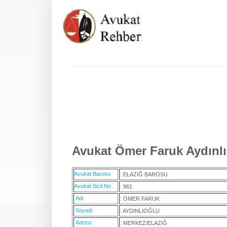
Avukat Ömer Faruk Aydınlıo
Avukat Barosu
: ELAZIĞ BAROSU
Avukat Sicil No
: 961
Adı
: ÖMER FARUK
Soyadı
: AYDINLIOĞLU
Adresi
: MERKEZ/ELAZIĞ