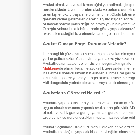
Avukat olmak ve avukatlık mesleğini yapabilmek için ge
gerekmektedir. Uygun görülen okula ve bölüme gerekli pua
giren kişiler okulu başarı ile bitirmelidirler. Okulu biti
görevini yerine getirmeleri gerekir. 1 yıllık stajdan son
olunacak baroya yakın değil ise oraya yakın bir yerde ik
Örneğin Ankara hukuk bürolarında görev yapacaksanız An
avukatlık mesleğini icra etmeniz için engelinizin bulun
Avukat Olmaya Engel Durumlar Nelerdir?
Her hangi bir yüz kızartıcı suça karışmak avukat olmaya 
yerine getiremezler. Ceza evinde yatmak ve yüz kızartıcı
Avukatlık yapmaya engel bir disiplin suçuna karışmak.
Mahkeme
de alınan karar ile avukatlık görevinden men e
İflas etmesi sonucu unvanının elinden alınması ve geri v
Uzun süreli görev yapmaya engel olacak fiziksel bir eng
Akli dengesinin yerinde olmaması veya kısıtlı olması gi
Avukatların Görevleri Nelerdir?
Avukatlık yapacak kişilerin yasalara ve kanunlara iyi hâ
uygun olarak savunma yapmak avukatların görevidir. Mü
etmek avukatlık görevi gereği yapılması gereken bir iştir
takip etmek ve gerekli evrakların toplanması ve takip edil
Avukat Seçiminde Dikkat Edilmesi Gerekenler Nelerdir?
Avukatlık mesleğini yapacak kişilerin iyi eğitim almış o