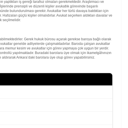
 yaptıkları iş gereği tarafsız olmaları gerekmektedir. Araştırmacı ve
şlerinde prensipli ve düzenli kişiler avukatlık görevinde başarılı
nde bulundurulması gerekir. Avukatlar her türlü davaya baktıkları için
. Hafızaları güçlü kişiler olmalıdırlar. Avukat seçerken aldıkları davalar ve
 seçilmelidir.
bilmektedirler. Gerek hukuk bürosu açarak gerekse baroya bağlı olarak
vukatlar genelde adliyelerde çalışmaktadırlar. Baroda çalışan avukatlar
kara memur kesim ve avukatlar için görev yapmaya çok uygun bir yerdir.
kontrollü yapılmaktadır. Buradaki barolara üye olmak için ikametgâhınızın
 aldırarak Ankara’daki barolara üye olup görev yapabilirsiniz.