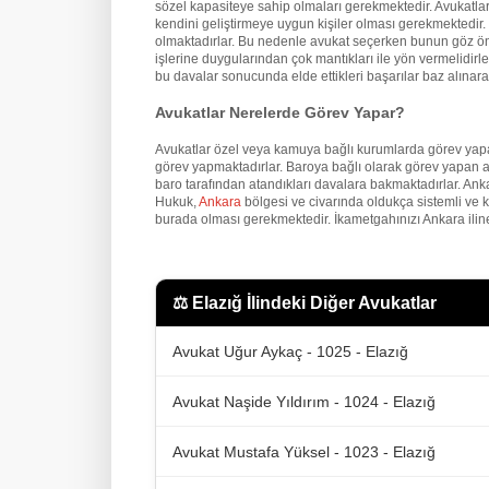
sözel kapasiteye sahip olmaları gerekmektedir. Avukatların
kendini geliştirmeye uygun kişiler olması gerekmektedir. İ
olmaktadırlar. Bu nedenle avukat seçerken bunun göz önü
işlerine duygularından çok mantıkları ile yön vermelidirler
bu davalar sonucunda elde ettikleri başarılar baz alınarak
Avukatlar Nerelerde Görev Yapar?
Avukatlar özel veya kamuya bağlı kurumlarda görev yapa
görev yapmaktadırlar. Baroya bağlı olarak görev yapan a
baro tarafından atandıkları davalara bakmaktadırlar. An
Hukuk,
Ankara
bölgesi ve civarında oldukça sistemli ve 
burada olması gerekmektedir. İkametgahınızı Ankara iline
⚖️
Elazığ İlindeki Diğer Avukatlar
Avukat Uğur Aykaç - 1025 - Elazığ
Avukat Naşide Yıldırım - 1024 - Elazığ
Avukat Mustafa Yüksel - 1023 - Elazığ