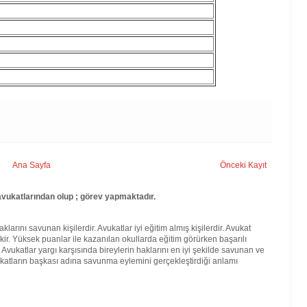
Ana Sayfa
Önceki Kayıt
avukatlarından olup ; görev yapmaktadır.
larını savunan kişilerdir. Avukatlar iyi eğitim almış kişilerdir. Avukat
kir. Yüksek puanlar ile kazanılan okullarda eğitim görürken başarılı
. Avukatlar yargı karşısında bireylerin haklarını en iyi şekilde savunan ve
katların başkası adına savunma eylemini gerçekleştirdiği anlamı