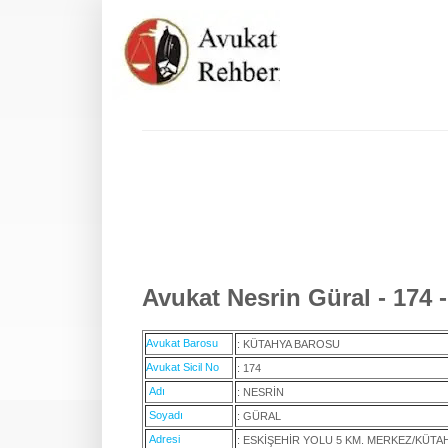
Avukat Nesrin Güral - 174 
Avukat Barosu
: KÜTAHYA BAROSU
Avukat Sicil No
: 174
Adı
: NESRİN
Soyadı
: GÜRAL
Adresi
: ESKİŞEHİR YOLU 5 KM. MERKEZ/KÜTA