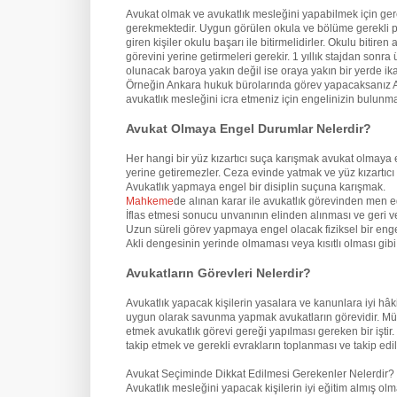
Avukat olmak ve avukatlık mesleğini yapabilmek için ge
gerekmektedir. Uygun görülen okula ve bölüme gerekli pua
giren kişiler okulu başarı ile bitirmelidirler. Okulu biti
görevini yerine getirmeleri gerekir. 1 yıllık stajdan son
olunacak baroya yakın değil ise oraya yakın bir yerde ik
Örneğin Ankara hukuk bürolarında görev yapacaksanız An
avukatlık mesleğini icra etmeniz için engelinizin bulun
Avukat Olmaya Engel Durumlar Nelerdir?
Her hangi bir yüz kızartıcı suça karışmak avukat olmaya 
yerine getiremezler. Ceza evinde yatmak ve yüz kızartıcı
Avukatlık yapmaya engel bir disiplin suçuna karışmak.
Mahkeme
de alınan karar ile avukatlık görevinden men e
İflas etmesi sonucu unvanının elinden alınması ve geri v
Uzun süreli görev yapmaya engel olacak fiziksel bir eng
Akli dengesinin yerinde olmaması veya kısıtlı olması gi
Avukatların Görevleri Nelerdir?
Avukatlık yapacak kişilerin yasalara ve kanunlara iyi hâ
uygun olarak savunma yapmak avukatların görevidir. Mü
etmek avukatlık görevi gereği yapılması gereken bir iştir
takip etmek ve gerekli evrakların toplanması ve takip edil
Avukat Seçiminde Dikkat Edilmesi Gerekenler Nelerdir?
Avukatlık mesleğini yapacak kişilerin iyi eğitim almış o