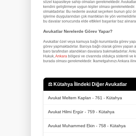
sözel kapasiteye sahip olmaları gerekmektedir. Avukatların
kendini geliştirmeye uygun kişiler olması gerekmektedir. İ
olmaktadırlar. Bu nedenle avukat seçerken bunun göz önü
işlerine duygularından çok mantıkları ile yön vermelidirler
bu davalar sonucunda elde ettikleri başarılar baz alınarak
Avukatlar Nerelerde Görev Yapar?
Avukatlar özel veya kamuya bağlı kurumlarda görev yapa
görev yapmaktadırlar. Baroya bağlı olarak görev yapan a
baro tarafından atandıkları davalara bakmaktadırlar. An
Hukuk,
Ankara
bölgesi ve civarında oldukça sistemli ve 
burada olması gerekmektedir. İkametgahınızı Ankara iline
⚖️
Kütahya İlindeki Diğer Avukatlar
Avukat Meltem Kaplan - 761 - Kütahya
Avukat Hilmi Ergür - 759 - Kütahya
Avukat Muhammed Ekin - 758 - Kütahya