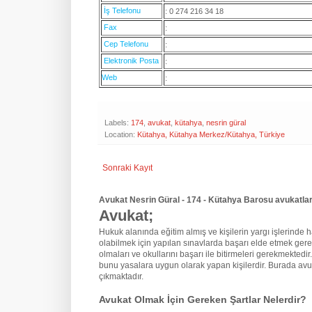
İş Telefonu
: 0 274 216 34 18
Fax
:
Cep Telefonu
:
Elektronik Posta
:
Web
:
Labels:
174
,
avukat
,
kütahya
,
nesrin güral
Location:
Kütahya, Kütahya Merkez/Kütahya, Türkiye
Sonraki Kayıt
Avukat Nesrin Güral - 174 - Kütahya Barosu avukatlar
Avukat;
Hukuk alanında eğitim almış ve kişilerin yargı işlerinde hak
olabilmek için yapılan sınavlarda başarı elde etmek gere
olmaları ve okullarını başarı ile bitirmeleri gerekmektedir
bunu yasalara uygun olarak yapan kişilerdir. Burada avu
çıkmaktadır.
Avukat Olmak İçin Gereken Şartlar Nelerdir?