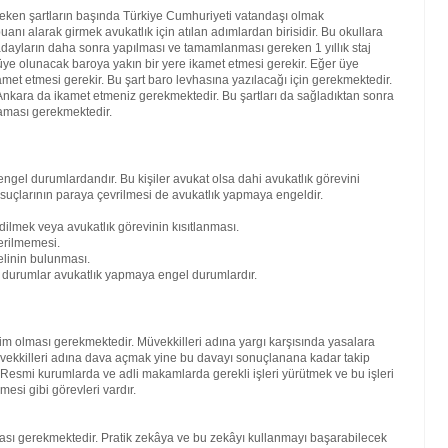
reken şartların başında Türkiye Cumhuriyeti vatandaşı olmak
nı alarak girmek avukatlık için atılan adımlardan birisidir. Bu okullara
ren adayların daha sonra yapılması ve tamamlanması gereken 1 yıllık staj
ra üye olunacak baroya yakın bir yere ikamet etmesi gerekir. Eğer üye
amet etmesi gerekir. Bu şart baro levhasına yazılacağı için gerekmektedir.
kara da ikamet etmeniz gerekmektedir. Bu şartları da sağladıktan sonra
maması gerekmektedir.
engel durumlardandır. Bu kişiler avukat olsa dahi avukatlık görevini
 suçlarının paraya çevrilmesi de avukatlık yapmaya engeldir.
dilmek veya avukatlık görevinin kısıtlanması.
erilmemesi.
elinin bulunması.
bi durumlar avukatlık yapmaya engel durumlardır.
kim olması gerekmektedir. Müvekkilleri adına yargı karşısında yasalara
vekkilleri adına dava açmak yine bu davayı sonuçlanana kadar takip
. Resmi kurumlarda ve adli makamlarda gerekli işleri yürütmek ve bu işleri
mesi gibi görevleri vardır.
lması gerekmektedir. Pratik zekâya ve bu zekâyı kullanmayı başarabilecek