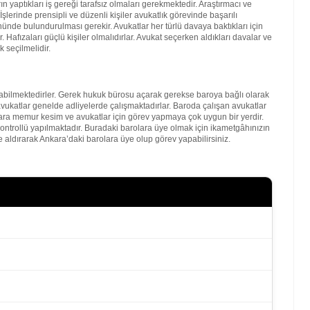
 yaptıkları iş gereği tarafsız olmaları gerekmektedir. Araştırmacı ve
şlerinde prensipli ve düzenli kişiler avukatlık görevinde başarılı
nde bulundurulması gerekir. Avukatlar her türlü davaya baktıkları için
. Hafızaları güçlü kişiler olmalıdırlar. Avukat seçerken aldıkları davalar ve
 seçilmelidir.
bilmektedirler. Gerek hukuk bürosu açarak gerekse baroya bağlı olarak
vukatlar genelde adliyelerde çalışmaktadırlar. Baroda çalışan avukatlar
kara memur kesim ve avukatlar için görev yapmaya çok uygun bir yerdir.
kontrollü yapılmaktadır. Buradaki barolara üye olmak için ikametgâhınızın
 aldırarak Ankara’daki barolara üye olup görev yapabilirsiniz.