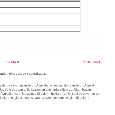
Ana Sayfa
Önceki Kayıt
ından olup ; görev yapmaktadır.
larını savunan kişilerdir. Avukatlar iyi eğitim almış kişilerdir. Avukat
kir. Yüksek puanlar ile kazanılan okullarda eğitim görürken başarılı
. Avukatlar yargı karşısında bireylerin haklarını en iyi şekilde savunan ve
katların başkası adına savunma eylemini gerçekleştirdiği anlamı