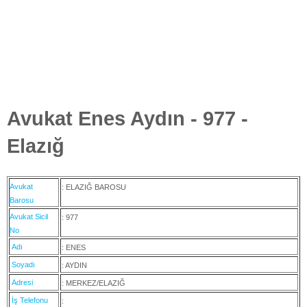
Avukat Enes Aydın - 977 -
Elazığ
Avukat
: ELAZIĞ BAROSU
Barosu
Avukat Sicil
: 977
No
Adı
: ENES
Soyadı
: AYDIN
Adresi
: MERKEZ/ELAZIĞ
İş Telefonu
: