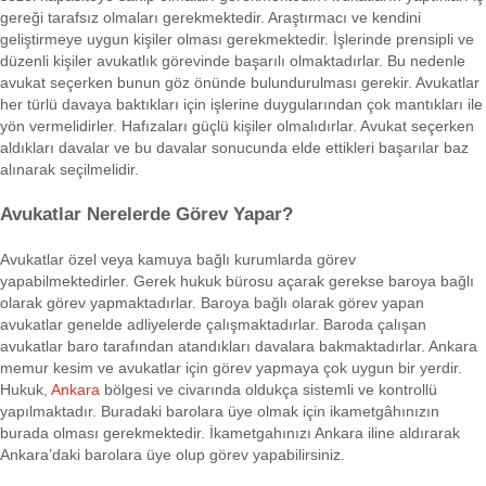
gereği tarafsız olmaları gerekmektedir. Araştırmacı ve kendini
geliştirmeye uygun kişiler olması gerekmektedir. İşlerinde prensipli ve
düzenli kişiler avukatlık görevinde başarılı olmaktadırlar. Bu nedenle
avukat seçerken bunun göz önünde bulundurulması gerekir. Avukatlar
her türlü davaya baktıkları için işlerine duygularından çok mantıkları ile
yön vermelidirler. Hafızaları güçlü kişiler olmalıdırlar. Avukat seçerken
aldıkları davalar ve bu davalar sonucunda elde ettikleri başarılar baz
alınarak seçilmelidir.
Avukatlar Nerelerde Görev Yapar?
Avukatlar özel veya kamuya bağlı kurumlarda görev
yapabilmektedirler. Gerek hukuk bürosu açarak gerekse baroya bağlı
olarak görev yapmaktadırlar. Baroya bağlı olarak görev yapan
avukatlar genelde adliyelerde çalışmaktadırlar. Baroda çalışan
avukatlar baro tarafından atandıkları davalara bakmaktadırlar. Ankara
memur kesim ve avukatlar için görev yapmaya çok uygun bir yerdir.
Hukuk,
Ankara
bölgesi ve civarında oldukça sistemli ve kontrollü
yapılmaktadır. Buradaki barolara üye olmak için ikametgâhınızın
burada olması gerekmektedir. İkametgahınızı Ankara iline aldırarak
Ankara’daki barolara üye olup görev yapabilirsiniz.