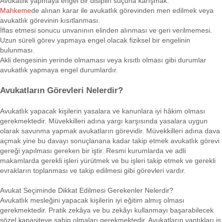
Avukatlık yapmaya engel bir disiplin suçuna karışmak.
Mahkeme
de alınan karar ile avukatlık görevinden men edilmek veya
avukatlık görevinin kısıtlanması.
İflas etmesi sonucu unvanının elinden alınması ve geri verilmemesi.
Uzun süreli görev yapmaya engel olacak fiziksel bir engelinin
bulunması.
Akli dengesinin yerinde olmaması veya kısıtlı olması gibi durumlar
avukatlık yapmaya engel durumlardır.
Avukatların Görevleri Nelerdir?
Avukatlık yapacak kişilerin yasalara ve kanunlara iyi hâkim olması
gerekmektedir. Müvekkilleri adına yargı karşısında yasalara uygun
olarak savunma yapmak avukatların görevidir. Müvekkilleri adına dava
açmak yine bu davayı sonuçlanana kadar takip etmek avukatlık görevi
gereği yapılması gereken bir iştir. Resmi kurumlarda ve adli
makamlarda gerekli işleri yürütmek ve bu işleri takip etmek ve gerekli
evrakların toplanması ve takip edilmesi gibi görevleri vardır.
Avukat Seçiminde Dikkat Edilmesi Gerekenler Nelerdir?
Avukatlık mesleğini yapacak kişilerin iyi eğitim almış olması
gerekmektedir. Pratik zekâya ve bu zekâyı kullanmayı başarabilecek
sözel kapasiteye sahip olmaları gerekmektedir. Avukatların yaptıkları iş