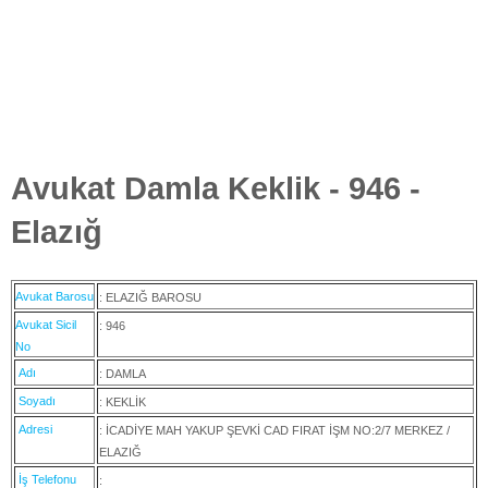
Avukat Damla Keklik - 946 -
Elazığ
Avukat Barosu
: ELAZIĞ BAROSU
Avukat Sicil
: 946
No
Adı
: DAMLA
Soyadı
: KEKLİK
Adresi
: İCADİYE MAH YAKUP ŞEVKİ CAD FIRAT İŞM NO:2/7 MERKEZ /
ELAZIĞ
İş Telefonu
: