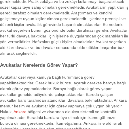
gerekmektedir. Pratik zekâya ve bu zekâyı kullanmayı başarabilecek
sözel kapasiteye sahip olmaları gerekmektedir. Avukatların yaptıkları iş
gereği tarafsız olmaları gerekmektedir. Araştırmacı ve kendini
geliştirmeye uygun kişiler olması gerekmektedir. İşlerinde prensipli ve
düzenli kişiler avukatlık görevinde başarılı olmaktadırlar. Bu nedenle
avukat seçerken bunun göz önünde bulundurulması gerekir. Avukatlar
her türlü davaya baktıkları için işlerine duygularından çok mantıkları ile
yön vermelidirler. Hafızaları güçlü kişiler olmalıdırlar. Avukat seçerken
aldıkları davalar ve bu davalar sonucunda elde ettikleri başarılar baz
alınarak seçilmelidir.
Avukatlar Nerelerde Görev Yapar?
Avukatlar özel veya kamuya bağlı kurumlarda görev
yapabilmektedirler. Gerek hukuk bürosu açarak gerekse baroya bağlı
olarak görev yapmaktadırlar. Baroya bağlı olarak görev yapan
avukatlar genelde adliyelerde çalışmaktadırlar. Baroda çalışan
avukatlar baro tarafından atandıkları davalara bakmaktadırlar. Ankara
memur kesim ve avukatlar için görev yapmaya çok uygun bir yerdir.
Hukuk,
Ankara
bölgesi ve civarında oldukça sistemli ve kontrollü
yapılmaktadır. Buradaki barolara üye olmak için ikametgâhınızın
burada olması gerekmektedir. İkametgahınızı Ankara iline aldırarak
Ankara’daki barolara üye olup görev yapabilirsiniz.