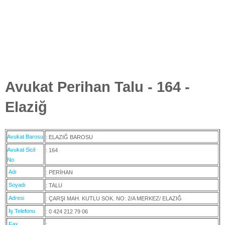
Avukat Perihan Talu - 164 -
Elaziğ
Avukat Barosu
: ELAZIĞ BAROSU
Avukat Sicil
: 164
No
Adı
: PERİHAN
Soyadı
: TALU
Adresi
: ÇARŞI MAH. KUTLU SOK. NO: 2/A MERKEZ/ ELAZIĞ
İş Telefonu
: 0 424 212 79 06
Fax
: