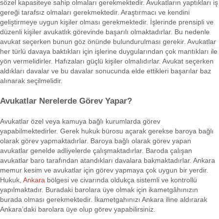
sözel kapasiteye sahip olmaları gerekmektedir. Avukatların yaptıkları iş
gereği tarafsız olmaları gerekmektedir. Araştırmacı ve kendini
geliştirmeye uygun kişiler olması gerekmektedir. İşlerinde prensipli ve
düzenli kişiler avukatlık görevinde başarılı olmaktadırlar. Bu nedenle
avukat seçerken bunun göz önünde bulundurulması gerekir. Avukatlar
her türlü davaya baktıkları için işlerine duygularından çok mantıkları ile
yön vermelidirler. Hafızaları güçlü kişiler olmalıdırlar. Avukat seçerken
aldıkları davalar ve bu davalar sonucunda elde ettikleri başarılar baz
alınarak seçilmelidir.
Avukatlar Nerelerde Görev Yapar?
Avukatlar özel veya kamuya bağlı kurumlarda görev
yapabilmektedirler. Gerek hukuk bürosu açarak gerekse baroya bağlı
olarak görev yapmaktadırlar. Baroya bağlı olarak görev yapan
avukatlar genelde adliyelerde çalışmaktadırlar. Baroda çalışan
avukatlar baro tarafından atandıkları davalara bakmaktadırlar. Ankara
memur kesim ve avukatlar için görev yapmaya çok uygun bir yerdir.
Hukuk,
Ankara
bölgesi ve civarında oldukça sistemli ve kontrollü
yapılmaktadır. Buradaki barolara üye olmak için ikametgâhınızın
burada olması gerekmektedir. İkametgahınızı Ankara iline aldırarak
Ankara’daki barolara üye olup görev yapabilirsiniz.