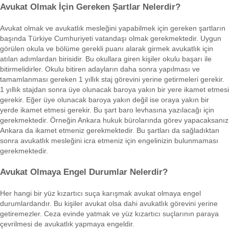
Avukat Olmak İçin Gereken Şartlar Nelerdir?
Avukat olmak ve avukatlık mesleğini yapabilmek için gereken şartların
başında Türkiye Cumhuriyeti vatandaşı olmak gerekmektedir. Uygun
görülen okula ve bölüme gerekli puanı alarak girmek avukatlık için
atılan adımlardan birisidir. Bu okullara giren kişiler okulu başarı ile
bitirmelidirler. Okulu bitiren adayların daha sonra yapılması ve
tamamlanması gereken 1 yıllık staj görevini yerine getirmeleri gerekir.
1 yıllık stajdan sonra üye olunacak baroya yakın bir yere ikamet etmesi
gerekir. Eğer üye olunacak baroya yakın değil ise oraya yakın bir
yerde ikamet etmesi gerekir. Bu şart baro levhasına yazılacağı için
gerekmektedir. Örneğin Ankara hukuk bürolarında görev yapacaksanız
Ankara da ikamet etmeniz gerekmektedir. Bu şartları da sağladıktan
sonra avukatlık mesleğini icra etmeniz için engelinizin bulunmaması
gerekmektedir.
Avukat Olmaya Engel Durumlar Nelerdir?
Her hangi bir yüz kızartıcı suça karışmak avukat olmaya engel
durumlardandır. Bu kişiler avukat olsa dahi avukatlık görevini yerine
getiremezler. Ceza evinde yatmak ve yüz kızartıcı suçlarının paraya
çevrilmesi de avukatlık yapmaya engeldir.