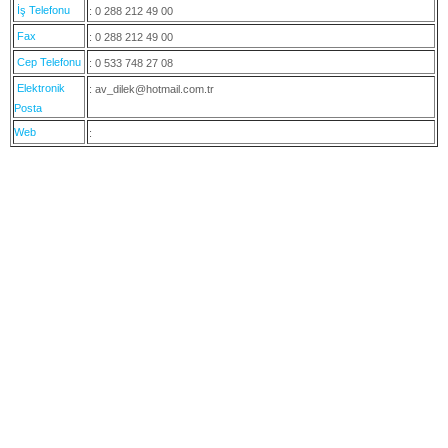
İş Telefonu
: 0 288 212 49 00
Fax
: 0 288 212 49 00
Cep Telefonu
: 0 533 748 27 08
Elektronik
: av_dilek@hotmail.com.tr
Posta
Web
: