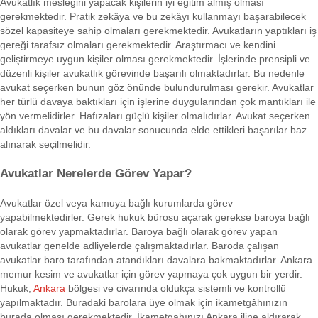
Avukatlık mesleğini yapacak kişilerin iyi eğitim almış olması
gerekmektedir. Pratik zekâya ve bu zekâyı kullanmayı başarabilecek
sözel kapasiteye sahip olmaları gerekmektedir. Avukatların yaptıkları iş
gereği tarafsız olmaları gerekmektedir. Araştırmacı ve kendini
geliştirmeye uygun kişiler olması gerekmektedir. İşlerinde prensipli ve
düzenli kişiler avukatlık görevinde başarılı olmaktadırlar. Bu nedenle
avukat seçerken bunun göz önünde bulundurulması gerekir. Avukatlar
her türlü davaya baktıkları için işlerine duygularından çok mantıkları ile
yön vermelidirler. Hafızaları güçlü kişiler olmalıdırlar. Avukat seçerken
aldıkları davalar ve bu davalar sonucunda elde ettikleri başarılar baz
alınarak seçilmelidir.
Avukatlar Nerelerde Görev Yapar?
Avukatlar özel veya kamuya bağlı kurumlarda görev
yapabilmektedirler. Gerek hukuk bürosu açarak gerekse baroya bağlı
olarak görev yapmaktadırlar. Baroya bağlı olarak görev yapan
avukatlar genelde adliyelerde çalışmaktadırlar. Baroda çalışan
avukatlar baro tarafından atandıkları davalara bakmaktadırlar. Ankara
memur kesim ve avukatlar için görev yapmaya çok uygun bir yerdir.
Hukuk,
Ankara
bölgesi ve civarında oldukça sistemli ve kontrollü
yapılmaktadır. Buradaki barolara üye olmak için ikametgâhınızın
burada olması gerekmektedir. İkametgahınızı Ankara iline aldırarak