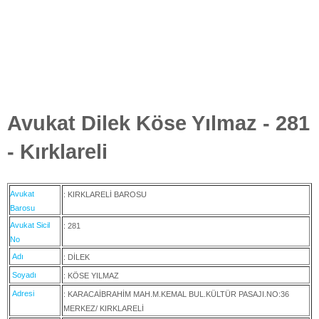
Avukat Dilek Köse Yılmaz - 281
- Kırklareli
Avukat
: KIRKLARELİ BAROSU
Barosu
Avukat Sicil
: 281
No
Adı
: DİLEK
Soyadı
: KÖSE YILMAZ
Adresi
: KARACAİBRAHİM MAH.M.KEMAL BUL.KÜLTÜR PASAJI.NO:36
MERKEZ/ KIRKLARELİ