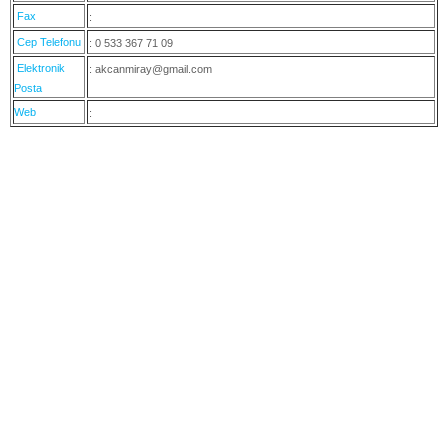
Fax
:
Cep Telefonu
: 0 533 367 71 09
Elektronik
: akcanmiray@gmail.com
Posta
Web
: