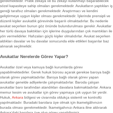
gerekmektedir. Pratik zekâya ve bu zekâyı kullanmayı başarabilecek
sözel kapasiteye sahip olmaları gerekmektedir. Avukatların yaptıkları iş
gereği tarafsız olmaları gerekmektedir. Araştırmacı ve kendini
geliştirmeye uygun kişiler olması gerekmektedir. İşlerinde prensipli ve
düzenli kişiler avukatlık görevinde başarılı olmaktadırlar. Bu nedenle
avukat seçerken bunun göz önünde bulundurulması gerekir. Avukatlar
her türlü davaya baktıkları için işlerine duygularından çok mantıkları ile
yön vermelidirler. Hafızaları güçlü kişiler olmalıdırlar. Avukat seçerken
aldıkları davalar ve bu davalar sonucunda elde ettikleri başarılar baz
alınarak seçilmelidir.
Avukatlar Nerelerde Görev Yapar?
Avukatlar özel veya kamuya bağlı kurumlarda görev
yapabilmektedirler. Gerek hukuk bürosu açarak gerekse baroya bağlı
olarak görev yapmaktadırlar. Baroya bağlı olarak görev yapan
avukatlar genelde adliyelerde çalışmaktadırlar. Baroda çalışan
avukatlar baro tarafından atandıkları davalara bakmaktadırlar. Ankara
memur kesim ve avukatlar için görev yapmaya çok uygun bir yerdir.
Hukuk,
Ankara
bölgesi ve civarında oldukça sistemli ve kontrollü
yapılmaktadır. Buradaki barolara üye olmak için ikametgâhınızın
burada olması gerekmektedir. İkametgahınızı Ankara iline aldırarak
Ankara’daki barolara üye olup görev yapabilirsiniz.