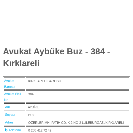
Avukat Aybüke Buz - 384 -
Kırklareli
Avukat
: KIRKLARELİ BAROSU
Barosu
Avukat Sicil
: 384
No
Adı
: AYBİKE
Soyadı
: BUZ
Adresi
: ÖZERLER MH. FATİH CD. K:2 NO:2 LÜLEBURGAZ /KIRKLARELİ
İş Telefonu
: 0 288 412 72 42