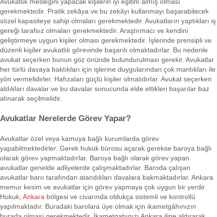
Avukatlık mesleğini yapacak kişilerin iyi eğitim almış olması
gerekmektedir. Pratik zekâya ve bu zekâyı kullanmayı başarabilecek
sözel kapasiteye sahip olmaları gerekmektedir. Avukatların yaptıkları iş
gereği tarafsız olmaları gerekmektedir. Araştırmacı ve kendini
geliştirmeye uygun kişiler olması gerekmektedir. İşlerinde prensipli ve
düzenli kişiler avukatlık görevinde başarılı olmaktadırlar. Bu nedenle
avukat seçerken bunun göz önünde bulundurulması gerekir. Avukatlar
her türlü davaya baktıkları için işlerine duygularından çok mantıkları ile
yön vermelidirler. Hafızaları güçlü kişiler olmalıdırlar. Avukat seçerken
aldıkları davalar ve bu davalar sonucunda elde ettikleri başarılar baz
alınarak seçilmelidir.
Avukatlar Nerelerde Görev Yapar?
Avukatlar özel veya kamuya bağlı kurumlarda görev
yapabilmektedirler. Gerek hukuk bürosu açarak gerekse baroya bağlı
olarak görev yapmaktadırlar. Baroya bağlı olarak görev yapan
avukatlar genelde adliyelerde çalışmaktadırlar. Baroda çalışan
avukatlar baro tarafından atandıkları davalara bakmaktadırlar. Ankara
memur kesim ve avukatlar için görev yapmaya çok uygun bir yerdir.
Hukuk,
Ankara
bölgesi ve civarında oldukça sistemli ve kontrollü
yapılmaktadır. Buradaki barolara üye olmak için ikametgâhınızın
burada olması gerekmektedir. İkametgahınızı Ankara iline aldırarak