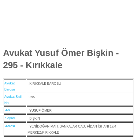
Avukat Yusuf Ömer Bişkin -
295 - Kırıkkale
Avukat
: KIRIKKALE BAROSU
Barosu
Avukat Sicil
: 295
No
Adı
: YUSUF ÖMER
Soyadı
: BİŞKİN
Adresi
: YENİDOĞAN MAH. BANKALAR CAD. FİDAN İŞHANI 17/4
MERKEZ/KIRIKKALE