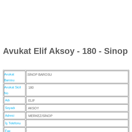
Avukat Elif Aksoy - 180 - Sinop
Avukat
:SİNOP BAROSU
Barosu
Avukat Sicil
: 180
No
Adı
: ELIF
Soyadı
: AKSOY
Adresi
: MERKEZ/SİNOP
İş Telefonu
:
Fax
: