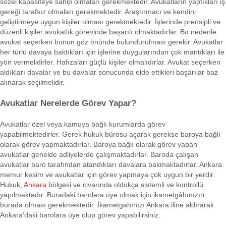
sözel kapasiteye sahip olmaları gerekmektedir. Avukatların yaptıkları iş
gereği tarafsız olmaları gerekmektedir. Araştırmacı ve kendini
geliştirmeye uygun kişiler olması gerekmektedir. İşlerinde prensipli ve
düzenli kişiler avukatlık görevinde başarılı olmaktadırlar. Bu nedenle
avukat seçerken bunun göz önünde bulundurulması gerekir. Avukatlar
her türlü davaya baktıkları için işlerine duygularından çok mantıkları ile
yön vermelidirler. Hafızaları güçlü kişiler olmalıdırlar. Avukat seçerken
aldıkları davalar ve bu davalar sonucunda elde ettikleri başarılar baz
alınarak seçilmelidir.
Avukatlar Nerelerde Görev Yapar?
Avukatlar özel veya kamuya bağlı kurumlarda görev
yapabilmektedirler. Gerek hukuk bürosu açarak gerekse baroya bağlı
olarak görev yapmaktadırlar. Baroya bağlı olarak görev yapan
avukatlar genelde adliyelerde çalışmaktadırlar. Baroda çalışan
avukatlar baro tarafından atandıkları davalara bakmaktadırlar. Ankara
memur kesim ve avukatlar için görev yapmaya çok uygun bir yerdir.
Hukuk,
Ankara
bölgesi ve civarında oldukça sistemli ve kontrollü
yapılmaktadır. Buradaki barolara üye olmak için ikametgâhınızın
burada olması gerekmektedir. İkametgahınızı Ankara iline aldırarak
Ankara’daki barolara üye olup görev yapabilirsiniz.