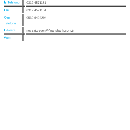
İş Telefonu
:
0312 4571181
Fax
:
0312 4571134
Cep
:
0530 6424294
Telefonu
E-Posta
:
nevzat.cecen@finansbank.com.tr
Web
: