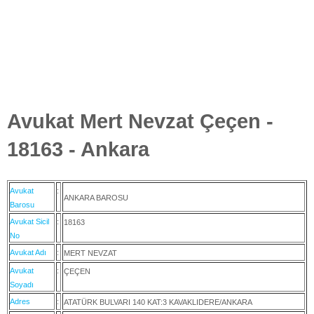
Avukat Mert Nevzat Çeçen -
18163 - Ankara
Avukat
:
ANKARA BAROSU
Barosu
Avukat Sicil
:
18163
No
Avukat Adı
:
MERT NEVZAT
Avukat
:
ÇEÇEN
Soyadı
Adres
:
ATATÜRK BULVARI 140 KAT:3 KAVAKLIDERE/ANKARA