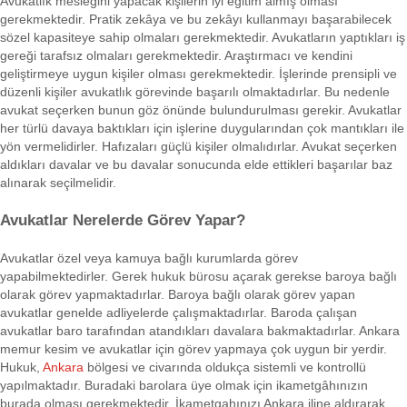
Avukatlık mesleğini yapacak kişilerin iyi eğitim almış olması
gerekmektedir. Pratik zekâya ve bu zekâyı kullanmayı başarabilecek
sözel kapasiteye sahip olmaları gerekmektedir. Avukatların yaptıkları iş
gereği tarafsız olmaları gerekmektedir. Araştırmacı ve kendini
geliştirmeye uygun kişiler olması gerekmektedir. İşlerinde prensipli ve
düzenli kişiler avukatlık görevinde başarılı olmaktadırlar. Bu nedenle
avukat seçerken bunun göz önünde bulundurulması gerekir. Avukatlar
her türlü davaya baktıkları için işlerine duygularından çok mantıkları ile
yön vermelidirler. Hafızaları güçlü kişiler olmalıdırlar. Avukat seçerken
aldıkları davalar ve bu davalar sonucunda elde ettikleri başarılar baz
alınarak seçilmelidir.
Avukatlar Nerelerde Görev Yapar?
Avukatlar özel veya kamuya bağlı kurumlarda görev
yapabilmektedirler. Gerek hukuk bürosu açarak gerekse baroya bağlı
olarak görev yapmaktadırlar. Baroya bağlı olarak görev yapan
avukatlar genelde adliyelerde çalışmaktadırlar. Baroda çalışan
avukatlar baro tarafından atandıkları davalara bakmaktadırlar. Ankara
memur kesim ve avukatlar için görev yapmaya çok uygun bir yerdir.
Hukuk,
Ankara
bölgesi ve civarında oldukça sistemli ve kontrollü
yapılmaktadır. Buradaki barolara üye olmak için ikametgâhınızın
burada olması gerekmektedir. İkametgahınızı Ankara iline aldırarak