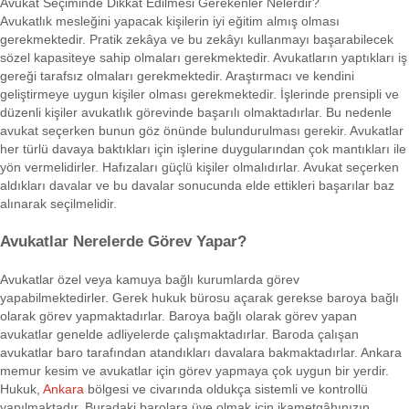
Avukat Seçiminde Dikkat Edilmesi Gerekenler Nelerdir?
Avukatlık mesleğini yapacak kişilerin iyi eğitim almış olması
gerekmektedir. Pratik zekâya ve bu zekâyı kullanmayı başarabilecek
sözel kapasiteye sahip olmaları gerekmektedir. Avukatların yaptıkları iş
gereği tarafsız olmaları gerekmektedir. Araştırmacı ve kendini
geliştirmeye uygun kişiler olması gerekmektedir. İşlerinde prensipli ve
düzenli kişiler avukatlık görevinde başarılı olmaktadırlar. Bu nedenle
avukat seçerken bunun göz önünde bulundurulması gerekir. Avukatlar
her türlü davaya baktıkları için işlerine duygularından çok mantıkları ile
yön vermelidirler. Hafızaları güçlü kişiler olmalıdırlar. Avukat seçerken
aldıkları davalar ve bu davalar sonucunda elde ettikleri başarılar baz
alınarak seçilmelidir.
Avukatlar Nerelerde Görev Yapar?
Avukatlar özel veya kamuya bağlı kurumlarda görev
yapabilmektedirler. Gerek hukuk bürosu açarak gerekse baroya bağlı
olarak görev yapmaktadırlar. Baroya bağlı olarak görev yapan
avukatlar genelde adliyelerde çalışmaktadırlar. Baroda çalışan
avukatlar baro tarafından atandıkları davalara bakmaktadırlar. Ankara
memur kesim ve avukatlar için görev yapmaya çok uygun bir yerdir.
Hukuk,
Ankara
bölgesi ve civarında oldukça sistemli ve kontrollü
yapılmaktadır. Buradaki barolara üye olmak için ikametgâhınızın