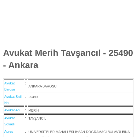
Avukat Merih Tavşancıl - 25490
- Ankara
Avukat
:
ANKARA BAROSU
Barosu
Avukat Sicil
:
25490
No
Avukat Adı
:
MERİH
Avukat
:
TAVŞANCIL
Soyadı
Adres
:
ÜNİVERSİTELER MAHALLESİ İHSAN DOĞRAMACI BULVARI BİNA