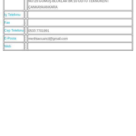
NO:29 GÜMÜŞ BLOKLAR BK:10 ODTÜ TEKNOKENT
ÇANKAYA/ANKARA
İş Telefonu
:
Fax
:
Cep Telefonu
:
0533 7701991
E-Posta
:
merihtavsancil@gmail.com
Web
: