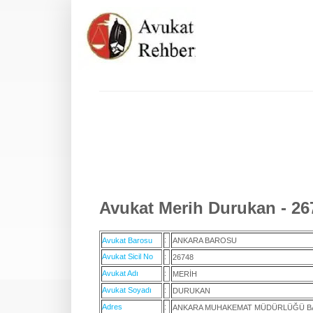
Avukat Merih Durukan - 26
:
Avukat Barosu
ANKARA BAROSU
Avukat Sicil No
:
26748
Avukat Adı
:
MERİH
Avukat Soyadı
:
DURUKAN
Adres
:
ANKARA MUHAKEMAT MÜDÜRLÜĞÜ BA