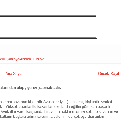
06490 Çankaya/Ankara, Türkiye
Ana Sayfa
Önceki Kayıt
larından olup ; görev yapmaktadır.
larını savunan kişilerdir. Avukatlar iyi eğitim almış kişilerdir. Avukat
kir. Yüksek puanlar ile kazanılan okullarda eğitim görürken başarılı
. Avukatlar yargı karşısında bireylerin haklarını en iyi şekilde savunan ve
katların başkası adına savunma eylemini gerçekleştirdiği anlamı