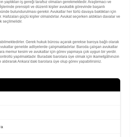
 yaptıkları iş gereği tarafsız olmaları gerekmektedir. Araştırmacı ve
şlerinde prensipli ve düzenli kişiler avukatlık görevinde başarılı
nde bulundurulması gerekir. Avukatlar her türlü davaya baktıkları için
. Hafızaları güçlü kişiler olmalıdırlar. Avukat seçerken aldıkları davalar ve
 seçilmelidir.
bilmektedirler. Gerek hukuk bürosu açarak gerekse baroya bağlı olarak
vukatlar genelde adliyelerde çalışmaktadırlar. Baroda çalışan avukatlar
kara memur kesim ve avukatlar için görev yapmaya çok uygun bir yerdir.
kontrollü yapılmaktadır. Buradaki barolara üye olmak için ikametgâhınızın
 aldırarak Ankara’daki barolara üye olup görev yapabilirsiniz.
ra