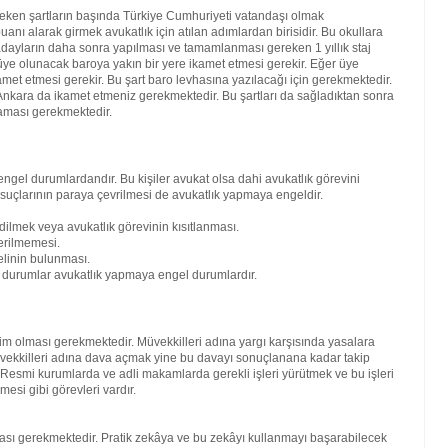
reken şartların başında Türkiye Cumhuriyeti vatandaşı olmak
nı alarak girmek avukatlık için atılan adımlardan birisidir. Bu okullara
ren adayların daha sonra yapılması ve tamamlanması gereken 1 yıllık staj
ra üye olunacak baroya yakın bir yere ikamet etmesi gerekir. Eğer üye
amet etmesi gerekir. Bu şart baro levhasına yazılacağı için gerekmektedir.
kara da ikamet etmeniz gerekmektedir. Bu şartları da sağladıktan sonra
maması gerekmektedir.
engel durumlardandır. Bu kişiler avukat olsa dahi avukatlık görevini
 suçlarının paraya çevrilmesi de avukatlık yapmaya engeldir.
dilmek veya avukatlık görevinin kısıtlanması.
erilmemesi.
elinin bulunması.
bi durumlar avukatlık yapmaya engel durumlardır.
kim olması gerekmektedir. Müvekkilleri adına yargı karşısında yasalara
vekkilleri adına dava açmak yine bu davayı sonuçlanana kadar takip
. Resmi kurumlarda ve adli makamlarda gerekli işleri yürütmek ve bu işleri
mesi gibi görevleri vardır.
lması gerekmektedir. Pratik zekâya ve bu zekâyı kullanmayı başarabilecek