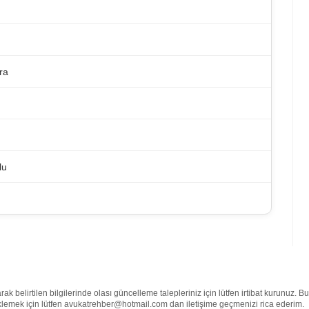
ra
lu
 belirtilen bilgilerinde olası güncelleme talepleriniz için lütfen irtibat kurunuz. 
e eklemek için lütfen avukatrehber@hotmail.com dan iletişime geçmenizi rica ederim.