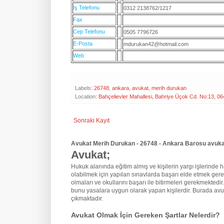
İş Telefonu
:
0312 2138762/1217
Fax
:
Cep Telefonu
:
0505 7796726
E-Posta
:
mdurukan42@hotmail.com
Web
:
Labels:
26748
,
ankara
,
avukat
,
merih durukan
Location:
Bahçelievler Mahallesi, Bahriye Üçok Cd. No:13, 
Sonraki Kayıt
Avukat Merih Durukan - 26748 - Ankara Barosu avukat
Avukat;
Hukuk alanında eğitim almış ve kişilerin yargı işlerinde hak
olabilmek için yapılan sınavlarda başarı elde etmek gere
olmaları ve okullarını başarı ile bitirmeleri gerekmektedir
bunu yasalara uygun olarak yapan kişilerdir. Burada avu
çıkmaktadır.
Avukat Olmak İçin Gereken Şartlar Nelerdir?