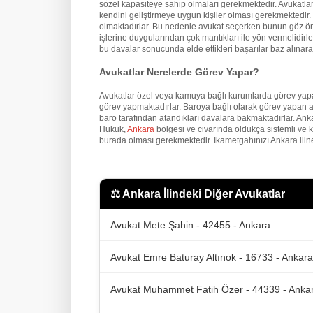
sözel kapasiteye sahip olmaları gerekmektedir. Avukatların
kendini geliştirmeye uygun kişiler olması gerekmektedir. İ
olmaktadırlar. Bu nedenle avukat seçerken bunun göz önü
işlerine duygularından çok mantıkları ile yön vermelidirler
bu davalar sonucunda elde ettikleri başarılar baz alınarak
Avukatlar Nerelerde Görev Yapar?
Avukatlar özel veya kamuya bağlı kurumlarda görev yapa
görev yapmaktadırlar. Baroya bağlı olarak görev yapan a
baro tarafından atandıkları davalara bakmaktadırlar. An
Hukuk,
Ankara
bölgesi ve civarında oldukça sistemli ve 
burada olması gerekmektedir. İkametgahınızı Ankara iline
⚖️
Ankara İlindeki Diğer Avukatlar
Avukat Mete Şahin - 42455 - Ankara
Avukat Emre Baturay Altınok - 16733 - Ankara
Avukat Muhammet Fatih Özer - 44339 - Anka