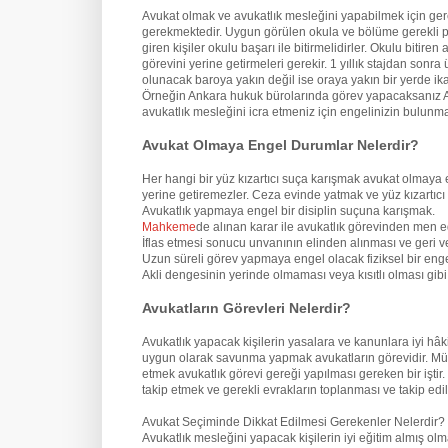
Avukat olmak ve avukatlık mesleğini yapabilmek için ge
gerekmektedir. Uygun görülen okula ve bölüme gerekli pua
giren kişiler okulu başarı ile bitirmelidirler. Okulu biti
görevini yerine getirmeleri gerekir. 1 yıllık stajdan son
olunacak baroya yakın değil ise oraya yakın bir yerde ik
Örneğin Ankara hukuk bürolarında görev yapacaksanız An
avukatlık mesleğini icra etmeniz için engelinizin bulun
Avukat Olmaya Engel Durumlar Nelerdir?
Her hangi bir yüz kızartıcı suça karışmak avukat olmaya 
yerine getiremezler. Ceza evinde yatmak ve yüz kızartıcı
Avukatlık yapmaya engel bir disiplin suçuna karışmak.
Mahkeme
de alınan karar ile avukatlık görevinden men e
İflas etmesi sonucu unvanının elinden alınması ve geri v
Uzun süreli görev yapmaya engel olacak fiziksel bir eng
Akli dengesinin yerinde olmaması veya kısıtlı olması gi
Avukatların Görevleri Nelerdir?
Avukatlık yapacak kişilerin yasalara ve kanunlara iyi hâ
uygun olarak savunma yapmak avukatların görevidir. Mü
etmek avukatlık görevi gereği yapılması gereken bir iştir
takip etmek ve gerekli evrakların toplanması ve takip edil
Avukat Seçiminde Dikkat Edilmesi Gerekenler Nelerdir?
Avukatlık mesleğini yapacak kişilerin iyi eğitim almış o