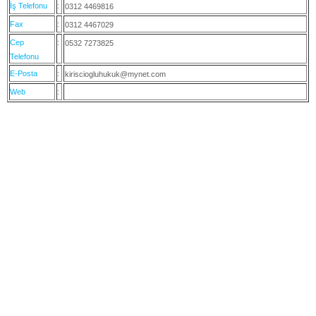
İş Telefonu
:
0312 4469816
Fax
:
0312 4467029
Cep
:
0532 7273825
Telefonu
E-Posta
:
kirisciogluhukuk@mynet.com
Web
: