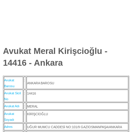
Avukat Meral Kirişcioğlu -
14416 - Ankara
Avukat
:
ANKARA BAROSU
Barosu
Avukat Sicil
:
14416
No
Avukat Adı
:
MERAL
Avukat
:
KİRİŞCİOĞLU
Soyadı
Adres
:
UĞUR MUMCU CADDESİ NO:101/9 GAZİOSMANPAŞA/ANKARA