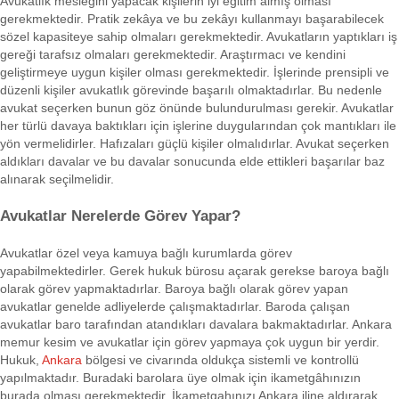
Avukatlık mesleğini yapacak kişilerin iyi eğitim almış olması
gerekmektedir. Pratik zekâya ve bu zekâyı kullanmayı başarabilecek
sözel kapasiteye sahip olmaları gerekmektedir. Avukatların yaptıkları iş
gereği tarafsız olmaları gerekmektedir. Araştırmacı ve kendini
geliştirmeye uygun kişiler olması gerekmektedir. İşlerinde prensipli ve
düzenli kişiler avukatlık görevinde başarılı olmaktadırlar. Bu nedenle
avukat seçerken bunun göz önünde bulundurulması gerekir. Avukatlar
her türlü davaya baktıkları için işlerine duygularından çok mantıkları ile
yön vermelidirler. Hafızaları güçlü kişiler olmalıdırlar. Avukat seçerken
aldıkları davalar ve bu davalar sonucunda elde ettikleri başarılar baz
alınarak seçilmelidir.
Avukatlar Nerelerde Görev Yapar?
Avukatlar özel veya kamuya bağlı kurumlarda görev
yapabilmektedirler. Gerek hukuk bürosu açarak gerekse baroya bağlı
olarak görev yapmaktadırlar. Baroya bağlı olarak görev yapan
avukatlar genelde adliyelerde çalışmaktadırlar. Baroda çalışan
avukatlar baro tarafından atandıkları davalara bakmaktadırlar. Ankara
memur kesim ve avukatlar için görev yapmaya çok uygun bir yerdir.
Hukuk,
Ankara
bölgesi ve civarında oldukça sistemli ve kontrollü
yapılmaktadır. Buradaki barolara üye olmak için ikametgâhınızın
burada olması gerekmektedir. İkametgahınızı Ankara iline aldırarak