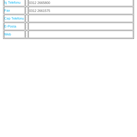
İş Telefonu
:
0312 2665800
Fax
:
0312 2661575
Cep Telefonu
:
E-Posta
:
Web
: