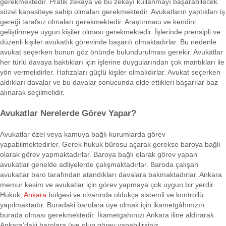
gerekmektedir. Pratik zekâya ve bu zekâyı kullanmayı başarabilecek
sözel kapasiteye sahip olmaları gerekmektedir. Avukatların yaptıkları iş
gereği tarafsız olmaları gerekmektedir. Araştırmacı ve kendini
geliştirmeye uygun kişiler olması gerekmektedir. İşlerinde prensipli ve
düzenli kişiler avukatlık görevinde başarılı olmaktadırlar. Bu nedenle
avukat seçerken bunun göz önünde bulundurulması gerekir. Avukatlar
her türlü davaya baktıkları için işlerine duygularından çok mantıkları ile
yön vermelidirler. Hafızaları güçlü kişiler olmalıdırlar. Avukat seçerken
aldıkları davalar ve bu davalar sonucunda elde ettikleri başarılar baz
alınarak seçilmelidir.
Avukatlar Nerelerde Görev Yapar?
Avukatlar özel veya kamuya bağlı kurumlarda görev
yapabilmektedirler. Gerek hukuk bürosu açarak gerekse baroya bağlı
olarak görev yapmaktadırlar. Baroya bağlı olarak görev yapan
avukatlar genelde adliyelerde çalışmaktadırlar. Baroda çalışan
avukatlar baro tarafından atandıkları davalara bakmaktadırlar. Ankara
memur kesim ve avukatlar için görev yapmaya çok uygun bir yerdir.
Hukuk,
Ankara
bölgesi ve civarında oldukça sistemli ve kontrollü
yapılmaktadır. Buradaki barolara üye olmak için ikametgâhınızın
burada olması gerekmektedir. İkametgahınızı Ankara iline aldırarak
Ankara’daki barolara üye olup görev yapabilirsiniz.