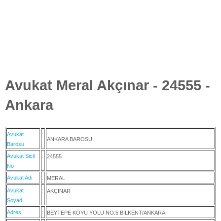
Avukat Meral Akçınar - 24555 -
Ankara
Avukat
:
ANKARA BAROSU
Barosu
Avukat Sicil
:
24555
No
Avukat Adı
:
MERAL
Avukat
:
AKÇINAR
Soyadı
Adres
:
BEYTEPE KÖYÜ YOLU NO:5 BİLKENT/ANKARA