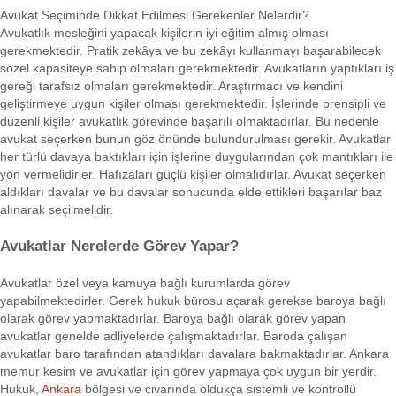
Avukat Seçiminde Dikkat Edilmesi Gerekenler Nelerdir?
Avukatlık mesleğini yapacak kişilerin iyi eğitim almış olması
gerekmektedir. Pratik zekâya ve bu zekâyı kullanmayı başarabilecek
sözel kapasiteye sahip olmaları gerekmektedir. Avukatların yaptıkları iş
gereği tarafsız olmaları gerekmektedir. Araştırmacı ve kendini
geliştirmeye uygun kişiler olması gerekmektedir. İşlerinde prensipli ve
düzenli kişiler avukatlık görevinde başarılı olmaktadırlar. Bu nedenle
avukat seçerken bunun göz önünde bulundurulması gerekir. Avukatlar
her türlü davaya baktıkları için işlerine duygularından çok mantıkları ile
yön vermelidirler. Hafızaları güçlü kişiler olmalıdırlar. Avukat seçerken
aldıkları davalar ve bu davalar sonucunda elde ettikleri başarılar baz
alınarak seçilmelidir.
Avukatlar Nerelerde Görev Yapar?
Avukatlar özel veya kamuya bağlı kurumlarda görev
yapabilmektedirler. Gerek hukuk bürosu açarak gerekse baroya bağlı
olarak görev yapmaktadırlar. Baroya bağlı olarak görev yapan
avukatlar genelde adliyelerde çalışmaktadırlar. Baroda çalışan
avukatlar baro tarafından atandıkları davalara bakmaktadırlar. Ankara
memur kesim ve avukatlar için görev yapmaya çok uygun bir yerdir.
Hukuk,
Ankara
bölgesi ve civarında oldukça sistemli ve kontrollü