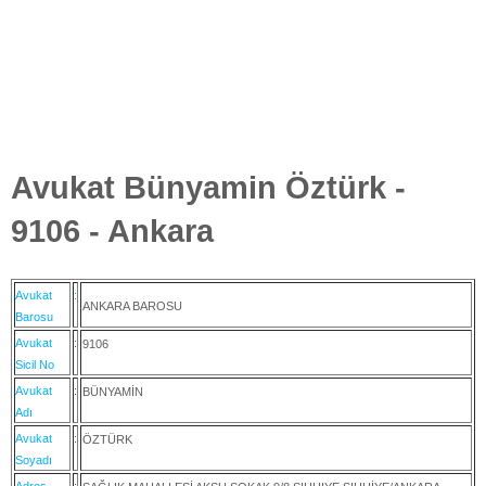
Avukat Bünyamin Öztürk -
9106 - Ankara
Avukat
:
ANKARA BAROSU
Barosu
Avukat
:
9106
Sicil No
Avukat
:
BÜNYAMİN
Adı
Avukat
:
ÖZTÜRK
Soyadı
Adres
: