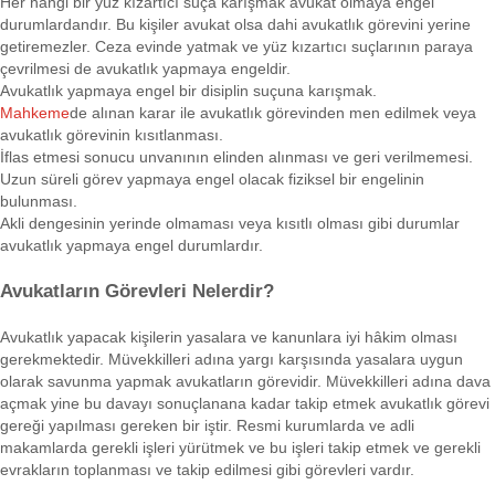
Her hangi bir yüz kızartıcı suça karışmak avukat olmaya engel
durumlardandır. Bu kişiler avukat olsa dahi avukatlık görevini yerine
getiremezler. Ceza evinde yatmak ve yüz kızartıcı suçlarının paraya
çevrilmesi de avukatlık yapmaya engeldir.
Avukatlık yapmaya engel bir disiplin suçuna karışmak.
Mahkeme
de alınan karar ile avukatlık görevinden men edilmek veya
avukatlık görevinin kısıtlanması.
İflas etmesi sonucu unvanının elinden alınması ve geri verilmemesi.
Uzun süreli görev yapmaya engel olacak fiziksel bir engelinin
bulunması.
Akli dengesinin yerinde olmaması veya kısıtlı olması gibi durumlar
avukatlık yapmaya engel durumlardır.
Avukatların Görevleri Nelerdir?
Avukatlık yapacak kişilerin yasalara ve kanunlara iyi hâkim olması
gerekmektedir. Müvekkilleri adına yargı karşısında yasalara uygun
olarak savunma yapmak avukatların görevidir. Müvekkilleri adına dava
açmak yine bu davayı sonuçlanana kadar takip etmek avukatlık görevi
gereği yapılması gereken bir iştir. Resmi kurumlarda ve adli
makamlarda gerekli işleri yürütmek ve bu işleri takip etmek ve gerekli
evrakların toplanması ve takip edilmesi gibi görevleri vardır.