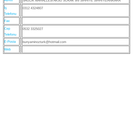
SAĞLIK MAHALLESİ AKSU SOKAK 9/8 SIHHIYE SIHHİYE/ANKARA
İş
:
0312 4324807
Telefonu
Fax
:
Cep
:
0532 3325027
Telefonu
E-Posta
:
bunyaminozturk@hotmail.com
Web
: