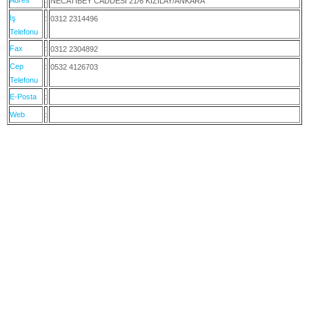
NECATİBEY CADDESİ 21/6 KIZILAY/ANKARA
İş
:
0312 2314496
Telefonu
Fax
:
0312 2304892
Cep
:
0532 4126703
Telefonu
E-Posta
:
Web
: