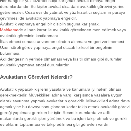
Her hangi bir yüz kızartıcı suça karışmak avukat olmaya engel
durumlardandır. Bu kişiler avukat olsa dahi avukatlık görevini yerine
getiremezler. Ceza evinde yatmak ve yüz kızartıcı suçlarının paraya
çevrilmesi de avukatlık yapmaya engeldir.
Avukatlık yapmaya engel bir disiplin suçuna karışmak.
Mahkeme
de alınan karar ile avukatlık görevinden men edilmek veya
avukatlık görevinin kısıtlanması.
İflas etmesi sonucu unvanının elinden alınması ve geri verilmemesi.
Uzun süreli görev yapmaya engel olacak fiziksel bir engelinin
bulunması.
Akli dengesinin yerinde olmaması veya kısıtlı olması gibi durumlar
avukatlık yapmaya engel durumlardır.
Avukatların Görevleri Nelerdir?
Avukatlık yapacak kişilerin yasalara ve kanunlara iyi hâkim olması
gerekmektedir. Müvekkilleri adına yargı karşısında yasalara uygun
olarak savunma yapmak avukatların görevidir. Müvekkilleri adına dava
açmak yine bu davayı sonuçlanana kadar takip etmek avukatlık görevi
gereği yapılması gereken bir iştir. Resmi kurumlarda ve adli
makamlarda gerekli işleri yürütmek ve bu işleri takip etmek ve gerekli
evrakların toplanması ve takip edilmesi gibi görevleri vardır.