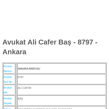
Avukat Ali Cafer Baş - 8797 -
Ankara
Avukat
:
ANKARA BAROSU
Barosu
Avukat
:
8797
Sicil No
Avukat
:
ALİ CAFER
Adı
Avukat
:
BAŞ
Soyadı
Adres
: