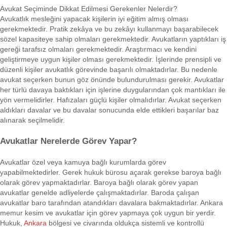
Avukat Seçiminde Dikkat Edilmesi Gerekenler Nelerdir?
Avukatlık mesleğini yapacak kişilerin iyi eğitim almış olması
gerekmektedir. Pratik zekâya ve bu zekâyı kullanmayı başarabilecek
sözel kapasiteye sahip olmaları gerekmektedir. Avukatların yaptıkları iş
gereği tarafsız olmaları gerekmektedir. Araştırmacı ve kendini
geliştirmeye uygun kişiler olması gerekmektedir. İşlerinde prensipli ve
düzenli kişiler avukatlık görevinde başarılı olmaktadırlar. Bu nedenle
avukat seçerken bunun göz önünde bulundurulması gerekir. Avukatlar
her türlü davaya baktıkları için işlerine duygularından çok mantıkları ile
yön vermelidirler. Hafızaları güçlü kişiler olmalıdırlar. Avukat seçerken
aldıkları davalar ve bu davalar sonucunda elde ettikleri başarılar baz
alınarak seçilmelidir.
Avukatlar Nerelerde Görev Yapar?
Avukatlar özel veya kamuya bağlı kurumlarda görev
yapabilmektedirler. Gerek hukuk bürosu açarak gerekse baroya bağlı
olarak görev yapmaktadırlar. Baroya bağlı olarak görev yapan
avukatlar genelde adliyelerde çalışmaktadırlar. Baroda çalışan
avukatlar baro tarafından atandıkları davalara bakmaktadırlar. Ankara
memur kesim ve avukatlar için görev yapmaya çok uygun bir yerdir.
Hukuk,
Ankara
bölgesi ve civarında oldukça sistemli ve kontrollü