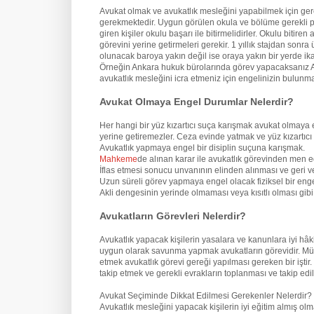
Avukat olmak ve avukatlık mesleğini yapabilmek için ge
gerekmektedir. Uygun görülen okula ve bölüme gerekli pua
giren kişiler okulu başarı ile bitirmelidirler. Okulu biti
görevini yerine getirmeleri gerekir. 1 yıllık stajdan son
olunacak baroya yakın değil ise oraya yakın bir yerde ik
Örneğin Ankara hukuk bürolarında görev yapacaksanız An
avukatlık mesleğini icra etmeniz için engelinizin bulun
Avukat Olmaya Engel Durumlar Nelerdir?
Her hangi bir yüz kızartıcı suça karışmak avukat olmaya 
yerine getiremezler. Ceza evinde yatmak ve yüz kızartıcı
Avukatlık yapmaya engel bir disiplin suçuna karışmak.
Mahkeme
de alınan karar ile avukatlık görevinden men e
İflas etmesi sonucu unvanının elinden alınması ve geri v
Uzun süreli görev yapmaya engel olacak fiziksel bir eng
Akli dengesinin yerinde olmaması veya kısıtlı olması gi
Avukatların Görevleri Nelerdir?
Avukatlık yapacak kişilerin yasalara ve kanunlara iyi hâ
uygun olarak savunma yapmak avukatların görevidir. Mü
etmek avukatlık görevi gereği yapılması gereken bir iştir
takip etmek ve gerekli evrakların toplanması ve takip edil
Avukat Seçiminde Dikkat Edilmesi Gerekenler Nelerdir?
Avukatlık mesleğini yapacak kişilerin iyi eğitim almış o