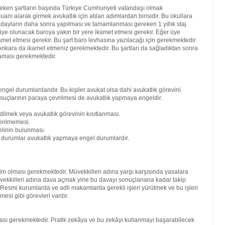
reken şartların başında Türkiye Cumhuriyeti vatandaşı olmak
nı alarak girmek avukatlık için atılan adımlardan birisidir. Bu okullara
ren adayların daha sonra yapılması ve tamamlanması gereken 1 yıllık staj
ra üye olunacak baroya yakın bir yere ikamet etmesi gerekir. Eğer üye
amet etmesi gerekir. Bu şart baro levhasına yazılacağı için gerekmektedir.
kara da ikamet etmeniz gerekmektedir. Bu şartları da sağladıktan sonra
maması gerekmektedir.
engel durumlardandır. Bu kişiler avukat olsa dahi avukatlık görevini
 suçlarının paraya çevrilmesi de avukatlık yapmaya engeldir.
dilmek veya avukatlık görevinin kısıtlanması.
erilmemesi.
elinin bulunması.
bi durumlar avukatlık yapmaya engel durumlardır.
kim olması gerekmektedir. Müvekkilleri adına yargı karşısında yasalara
vekkilleri adına dava açmak yine bu davayı sonuçlanana kadar takip
. Resmi kurumlarda ve adli makamlarda gerekli işleri yürütmek ve bu işleri
mesi gibi görevleri vardır.
lması gerekmektedir. Pratik zekâya ve bu zekâyı kullanmayı başarabilecek