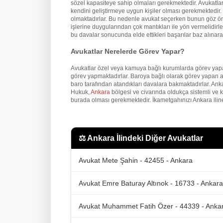
sözel kapasiteye sahip olmaları gerekmektedir. Avukatların
kendini geliştirmeye uygun kişiler olması gerekmektedir. İ
olmaktadırlar. Bu nedenle avukat seçerken bunun göz önü
işlerine duygularından çok mantıkları ile yön vermelidirler
bu davalar sonucunda elde ettikleri başarılar baz alınarak
Avukatlar Nerelerde Görev Yapar?
Avukatlar özel veya kamuya bağlı kurumlarda görev yapa
görev yapmaktadırlar. Baroya bağlı olarak görev yapan a
baro tarafından atandıkları davalara bakmaktadırlar. An
Hukuk,
Ankara
bölgesi ve civarında oldukça sistemli ve 
burada olması gerekmektedir. İkametgahınızı Ankara iline
⚖️
Ankara İlindeki Diğer Avukatlar
Avukat Mete Şahin - 42455 - Ankara
Avukat Emre Baturay Altınok - 16733 - Ankara
Avukat Muhammet Fatih Özer - 44339 - Anka