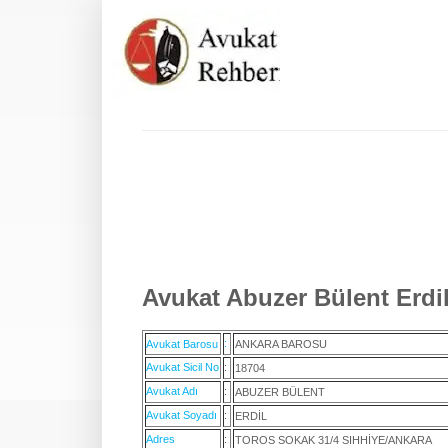
Avukat Abuzer Bülent Erdil
:
Avukat Barosu
ANKARA BAROSU
Avukat Sicil No
:
18704
Avukat Adı
:
ABUZER BÜLENT
Avukat Soyadı
:
ERDİL
Adres
:
TOROS SOKAK 31/4 SIHHİYE/ANKARA