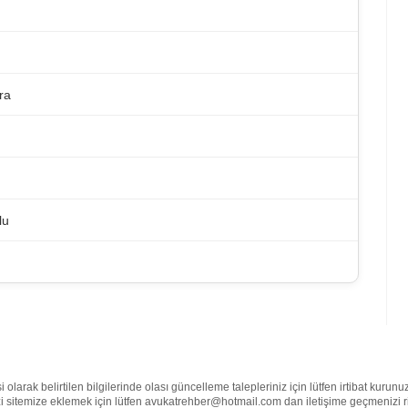
ra
lu
larak belirtilen bilgilerinde olası güncelleme talepleriniz için lütfen irtibat kurun
nizi sitemize eklemek için lütfen avukatrehber@hotmail.com dan iletişime geçmenizi 