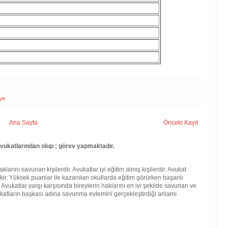
ye
Ana Sayfa
Önceki Kayıt
vukatlarından olup ; görev yapmaktadır.
larını savunan kişilerdir. Avukatlar iyi eğitim almış kişilerdir. Avukat
kir. Yüksek puanlar ile kazanılan okullarda eğitim görürken başarılı
. Avukatlar yargı karşısında bireylerin haklarını en iyi şekilde savunan ve
katların başkası adına savunma eylemini gerçekleştirdiği anlamı