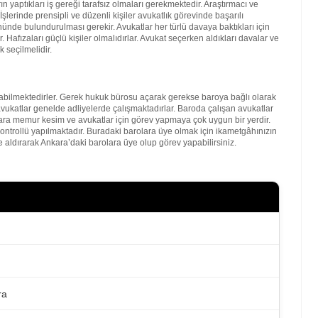
 yaptıkları iş gereği tarafsız olmaları gerekmektedir. Araştırmacı ve
şlerinde prensipli ve düzenli kişiler avukatlık görevinde başarılı
nde bulundurulması gerekir. Avukatlar her türlü davaya baktıkları için
. Hafızaları güçlü kişiler olmalıdırlar. Avukat seçerken aldıkları davalar ve
 seçilmelidir.
bilmektedirler. Gerek hukuk bürosu açarak gerekse baroya bağlı olarak
vukatlar genelde adliyelerde çalışmaktadırlar. Baroda çalışan avukatlar
kara memur kesim ve avukatlar için görev yapmaya çok uygun bir yerdir.
kontrollü yapılmaktadır. Buradaki barolara üye olmak için ikametgâhınızın
 aldırarak Ankara’daki barolara üye olup görev yapabilirsiniz.
ra