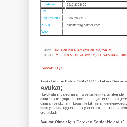
İş Telefonu
:
0312 2321609
Fax
:
Cep Telefonu
:
0532 2838287
E-Posta
:
bulenterdil@hotmail.com
Web
:
Labels:
18704
,
abuzer bülent erdil
,
ankara
,
avukat
Location:
Eti, Toros Sk. No:31, 06570 Çankaya/Ankara, Türki
Sonraki Kayıt
Avukat Abuzer Bülent Erdil - 18704 - Ankara Barosu a
Avukat;
Hukuk alanında eğitim almış ve kişilerin yargı işlerinde hak
olabilmek için yapılan sınavlarda başarı elde etmek gere
olmaları ve okullarını başarı ile bitirmeleri gerekmektedir
bunu yasalara uygun olarak yapan kişilerdir. Burada avu
çıkmaktadır.
Avukat Olmak İçin Gereken Şartlar Nelerdir?